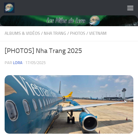
Skip to content
ALBUMS & VIDÉOS
/
NHA TRANG
/
PHOTOS
/
VIETNAM
[PHOTOS] Nha Trang 2025
PAR
LORA
·
17/05/2025