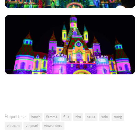
Étiquettes :
beach
femme
fille
nha
seule
solo
trang
vietnam
vinpearl
vinwonders