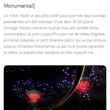
Monumental]
Ce matin, réveil un peu plus tardif parce que mes deux journées
précédentes ont été intenses ! Il est donc 9H30 quand
j’émerge. Dehors, j’entends la pluie mais elle semble faible,
comme prévu.J’ai prévu aujourd’hui pas mal de visites d’églises,
je m’étais préparée un petit itinéraire piéton qui va me conduire
jusqu’au Cimetière Monumental ce soir où je pourrai reprendre
le métro. Je prépare mon parapluie et mon kway et me...