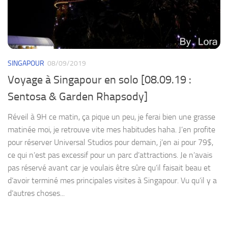
SINGAPOUR
08/09/2019
Voyage à Singapour en solo [08.09.19 :
Sentosa & Garden Rhapsody]
Réveil à 9H ce matin, ça pique un peu, je ferai bien une grasse
matinée moi, je retrouve vite mes habitudes haha. J’en profite
pour réserver Universal Studios pour demain, j’en ai pour 79$,
ce qui n’est pas excessif pour un parc d’attractions. Je n’avais
pas réservé avant car je voulais être sûre qu’il faisait beau et
d’avoir terminé mes principales visites à Singapour. Vu qu’il y a
d’autres choses...