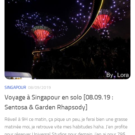
SINGAPOUR
08/09/2019
Voyage à Singapour en solo [08.09.19 :
Sentosa & Garden Rhapsody]
Réveil à 9H ce matin, ça pique un peu, je ferai bien une grasse
matinée moi, je retrouve vite mes habitudes haha. J’en profite
pour réserver Universal Studios pour demain, j’en ai pour 79$,