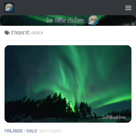
Skip to content
ÉTIQUETÉ :
WALK
FINLANDE
/
IVALO
10/11/2021