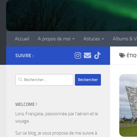
Skip to content
Accueil
A propos de moi
Astuces
Albums & V
SUIVRE :
ÉTIQ
Rechercher :
WELCOME !
Lora, Française, passionnée par l’aérien et le
voyage.
Sur ce blog, je vous propose de me suivre à