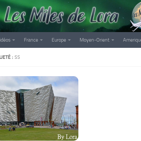
idéos
France
Europe
Moyen-Orient
Ameriqu
UETÉ :
SS