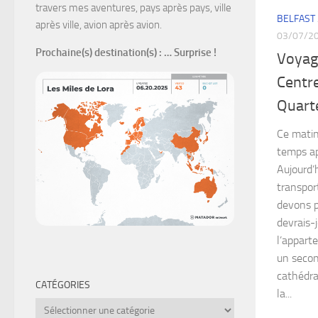
travers mes aventures, pays après pays, ville
BELFAST
après ville, avion après avion.
03/07/2
Prochaine(s) destination(s)
: … Surprise !
Voyage
Centre
Quart
Ce matin
temps ap
Aujourd’h
transpor
devons p
devrais-
l’appart
un second
cathédra
CATÉGORIES
la...
Catégories