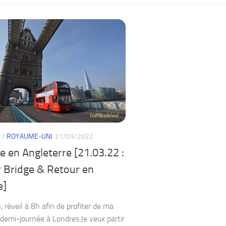
S
/
ROYAUME-UNI
21/03/2022
 en Angleterre [21.03.22 :
 Bridge & Retour en
e]
 réveil à 8h afin de profiter de ma
 demi-journée à Londres.Je veux partir