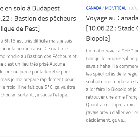
e en solo à Budapest
CANADA
/
MONTRÉAL
10/0
Voyage au Canada
.22 : Bastion des pêcheurs
[10.06.22 : Stade
lique de Pest]
Biopole]
 à 6h15 est très difficile mais je sais
t pour la bonne cause. Ce matin je
Ce matin réveil à 9H30 p
e rendre au Bastion des Pêcheurs et
tranquille. Surprise, il ne 
ue c’est un lieu très prisé.Aucune
savais haha ! Je commenc
du jour ne perce par la fenêtre pour
les spécificités de la régio
t mais je me prépare rapidement pour
souhaite me rendre au st
 le froid. Il ne fait que 5°C, ça va être
aller faire le Biopole et 
choc en sortant. Je saute l’étape...
retrouver une amie Françai
Quant à cet l’après-midi 
j’avais prévu d’aller voir e
décidément, ça va...