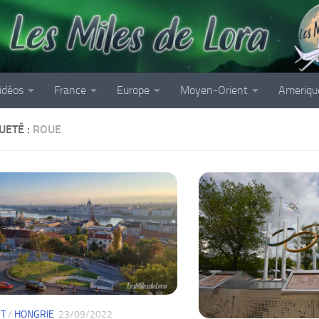
idéos
France
Europe
Moyen-Orient
Ameriqu
UETÉ :
ROUE
T
/
HONGRIE
23/09/2022