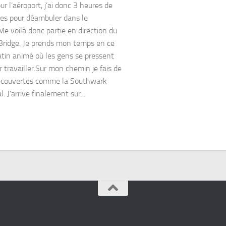
r l’aéroport, j’ai donc 3 heures de
les pour déambuler dans le
Me voilà donc partie en direction du
ridge. Je prends mon temps en ce
tin animé où les gens se pressent
r travailler.Sur mon chemin je fais de
découvertes comme la Southwark
. J’arrive finalement sur...