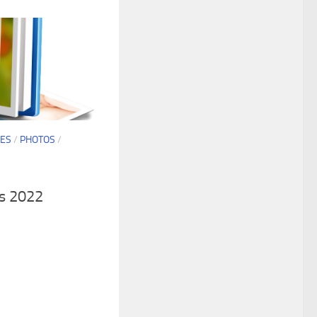
ES
/
PHOTOS
/
s 2022