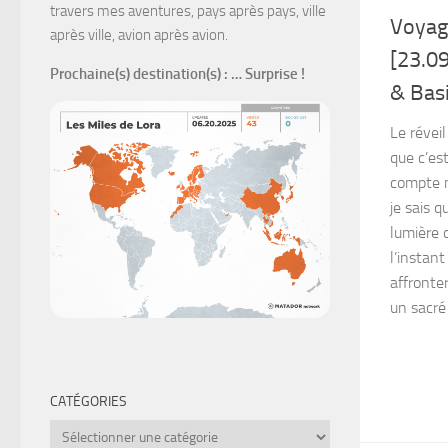
travers mes aventures, pays après pays, ville
Voyag
après ville, avion après avion.
[23.09
Prochaine(s) destination(s)
: … Surprise !
& Basi
Le réveil
que c’es
compte m
je sais q
lumière 
l’instan
affronter
un sacré 
CATÉGORIES
Catégories