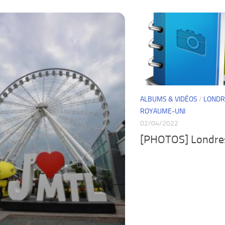
ALBUMS & VIDÉOS
/
LONDR
ROYAUME-UNI
02/04/2022
[PHOTOS] Londre