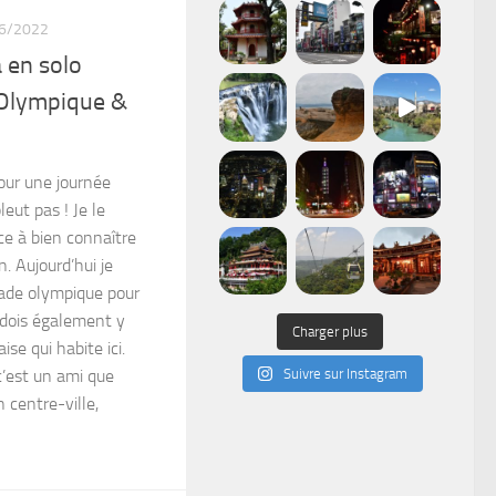
6/2022
 en solo
 Olympique &
our une journée
pleut pas ! Je le
e à bien connaître
n. Aujourd’hui je
ade olympique pour
je dois également y
Charger plus
se qui habite ici.
c’est un ami que
Suivre sur Instagram
n centre-ville,