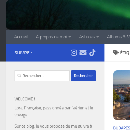
Skip to content
Accueil
A propos de moi
Astuces
Albums & V
SUIVRE :
ÉTIQ
Rechercher :
WELCOME !
Lora, Française, passionnée par l’aérien et le
voyage.
Sur ce blog, je vous propose de me suivre à
BUDAPES