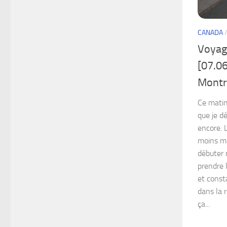
CANADA
Voyag
[07.06
Montr
Ce matin
que je d
encore. 
moins mi
débuter m
prendre l
et consta
dans la r
ça...