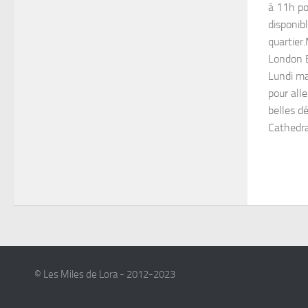
à 11h pou
disponib
quartier.
London B
Lundi ma
pour alle
belles 
Cathedral
© Les Miles de Lora - 2012-2023