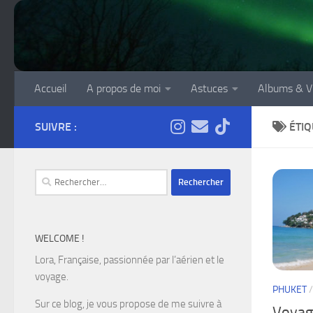
Skip to content
Accueil
A propos de moi
Astuces
Albums & V
SUIVRE :
ÉTIQ
Rechercher :
WELCOME !
Lora, Française, passionnée par l’aérien et le
voyage.
PHUKET
Sur ce blog, je vous propose de me suivre à
Voyage