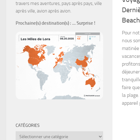
travers mes aventures, pays après pays, ville
Derni
après ville, avion après avion.
Beach 
Prochaine(s) destination(s)
: … Surprise !
Pour not
nous som
matinée 
vacances
profiton
déjeuner
tranquil
faire qu
la plage
appareil 
CATÉGORIES
Catégories