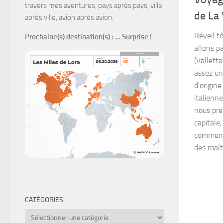
travers mes aventures, pays après pays, ville
de La 
après ville, avion après avion.
Réveil t
Prochaine(s) destination(s)
: … Surprise !
allons p
(Valletta
assez un
d’origin
italienn
nous pre
capitale
commenço
des malta
CATÉGORIES
Catégories