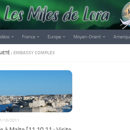
idéos
France
Europe
Moyen-Orient
Ameriqu
UETÉ :
EMBASSY COMPLEX
1/10/2011
 à Malte [11.10.11 : Visite