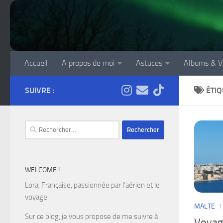
Skip to content
Accueil
A propos de moi
Astuces
Albums & V
SUIVRE :
ÉTIQ
Rechercher :
WELCOME !
Lora, Française, passionnée par l’aérien et le
voyage.
MALTE
1
Sur ce blog, je vous propose de me suivre à
Voyage