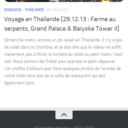
BANGKOK
/
THAÏLANDE
29/12/2013
Voyage en Thaïlande [29.12.13 : Ferme au
serpents, Grand Palace & Baiyoke Tower II]
Dimanche matin, encore un joli réveil en Thaïlande. Il n’y a pas
de volet dans la chambre, et je dois dire que le rideau ne suffit
clairement pas à filtrer la lumière du soleil au petit matin, mais
soit. Nous sortons de l’hôtel pour prendre le petit-déjeuner.
J’en profite d’ailleurs pour faire quelques photos de l’entrée de
notre hôtel ainsi que de la salle de restaurant qui sert
également pour...