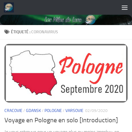
Skip to content
ÉTIQUETÉ :
CORONAVIRUS
CRACOVIE
/
GDANSK
/
POLOGNE
/
VARSOVIE
02/09/2020
Voyage en Pologne en solo [Introduction]
Je vous retrouve pour un voyage plus ou moins imprévu, en