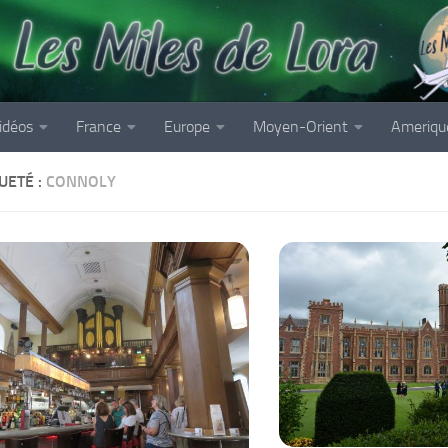
idéos
France
Europe
Moyen-Orient
Ameriqu
UETÉ :
CONNOLY