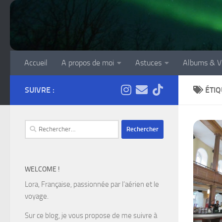
Skip to content
Accueil
A propos de moi
Astuces
Albums & V
SUIVRE :
ÉTIQ
Rechercher :
WELCOME !
Lora, Française, passionnée par l’aérien et le
voyage.
Sur ce blog, je vous propose de me suivre à