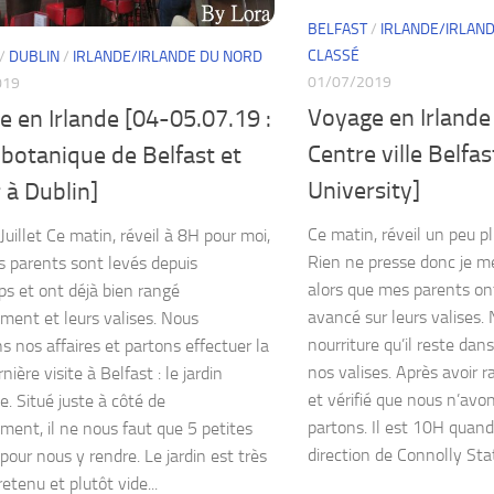
BELFAST
/
IRLANDE/IRLAN
CLASSÉ
/
DUBLIN
/
IRLANDE/IRLANDE DU NORD
01/07/2019
019
Voyage en Irlande 
 en Irlande [04-05.07.19 :
Centre ville Belfa
 botanique de Belfast et
University]
 à Dublin]
Ce matin, réveil un peu pl
Juillet Ce matin, réveil à 8H pour moi,
Rien ne presse donc je me
 parents sont levés depuis
alors que mes parents on
s et ont déjà bien rangé
avancé sur leurs valises.
ement et leurs valises. Nous
nourriture qu’il reste da
s nos affaires et partons effectuer la
nos valises. Après avoir 
nière visite à Belfast : le jardin
et vérifié que nous n’avon
e. Situé juste à côté de
partons. Il est 10H quan
ement, il ne nous faut que 5 petites
direction de Connolly Stat
pour nous y rendre. Le jardin est très
etenu et plutôt vide...