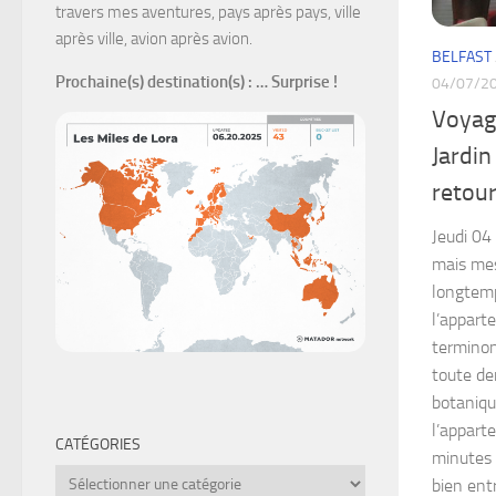
travers mes aventures, pays après pays, ville
après ville, avion après avion.
BELFAST
Prochaine(s) destination(s)
: … Surprise !
04/07/2
Voyage
Jardin
retour
Jeudi 04 
mais mes
longtemp
l’appart
terminon
toute der
botaniqu
l’appart
CATÉGORIES
minutes 
Catégories
bien entr