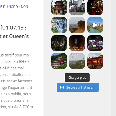
DE DU NORD
/
NON
[01.07.19 :
st et Queen’s
us tardif pour moi.
 réveille à 8H30,
t déjà pas mal
 Nous emballons la
Charger plus
ns un sac et fermons
rangé l’appartement
Suivre sur Instagram
s rien oublié, nous
d nous prenons la
ion, située à 700m...