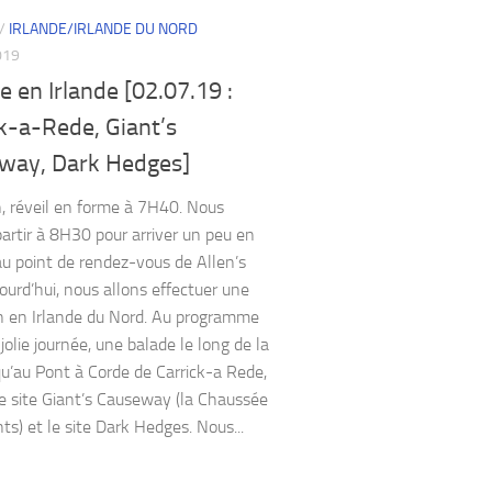
/
IRLANDE/IRLANDE DU NORD
019
 en Irlande [02.07.19 :
k-a-Rede, Giant’s
way, Dark Hedges]
, réveil en forme à 7H40. Nous
artir à 8H30 pour arriver un peu en
u point de rendez-vous de Allen’s
jourd’hui, nous allons effectuer une
n en Irlande du Nord. Au programme
jolie journée, une balade le long de la
qu’au Pont à Corde de Carrick-a Rede,
re site Giant’s Causeway (la Chaussée
ts) et le site Dark Hedges. Nous...