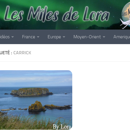
idéos
France
Europe
Moyen-Orient
Ameriqu
UETÉ :
CARRICK