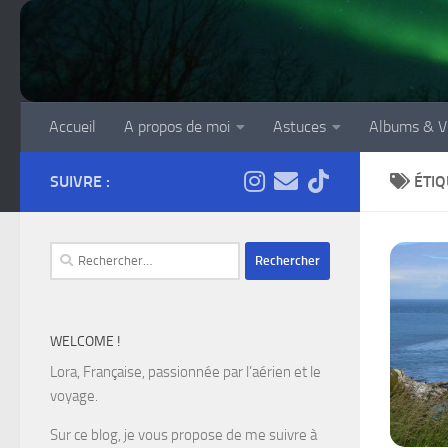
Skip to content
Accueil
A propos de moi
Astuces
Albums & V
SUIVRE :
ÉTIQ
Rechercher :
WELCOME !
Lora, Française, passionnée par l’aérien et le
voyage.
Sur ce blog, je vous propose de me suivre à