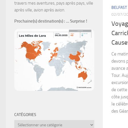
travers mes aventures, pays après pays, ville
BELFAST
après ville, avion après avion.
02/07/2
Prochaine(s) destination(s)
: … Surprise !
Voyage
Carric
Cause
Ce matin
devons p
avance a
Tour. Au
excursio
de cette 
côte jus
le célèb
des Géan
CATÉGORIES
Catégories