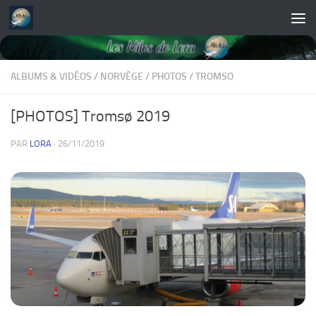
Skip to content
ALBUMS & VIDÉOS
/
NORVÈGE
/
PHOTOS
/
TROMSO
[PHOTOS] Tromsø 2019
PAR
LORA
·
26/11/2019