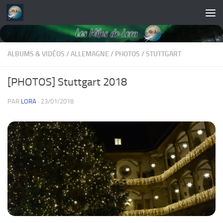
Skip to content
ALBUMS & VIDÉOS
/
ALLEMAGNE
/
PHOTOS
/
STUTTGART
[PHOTOS] Stuttgart 2018
PAR
LORA
·
23/01/2018