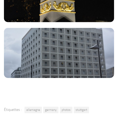
Étiquettes :
allemagne
germany
photos
stuttgart