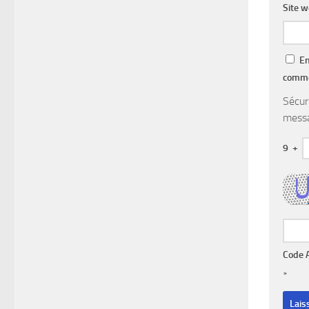
Site 
En
comme
Sécur
messa
9
+
Code 
*