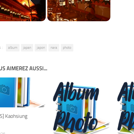
 :
album
japan
japon
nara
photo
S AIMEREZ AUSSI...
S] Kaohsiung
026