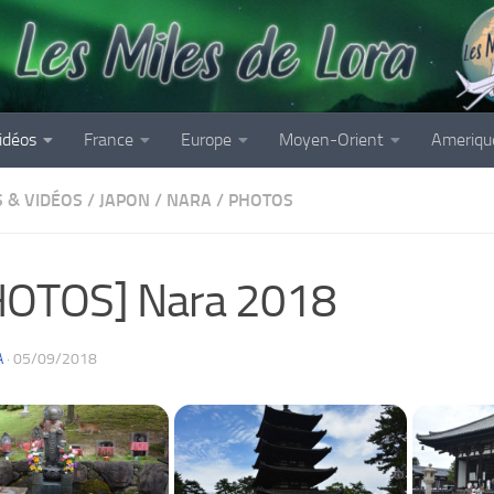
idéos
France
Europe
Moyen-Orient
Ameriqu
 & VIDÉOS
/
JAPON
/
NARA
/
PHOTOS
HOTOS] Nara 2018
A
·
05/09/2018