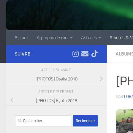
Skip to content
Accueil
A propos de moi
Astuces
Albums & V
SUIVRE :
ALBUMS
ARTICLE SUIVANT
[P
[PHOTOS] Osaka 2018
ARTICLE PRÉCÉDENT
PAR
LOR
[PHOTOS] Kyoto 2018
Rechercher :