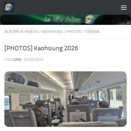
Skip to content
ALBUMS & VIDÉOS
/
KAOHSIUNG
/
PHOTOS
/
TAÏWAN
[PHOTOS] Kaohsiung 2026
PAR
LORA
·
04/05/2026