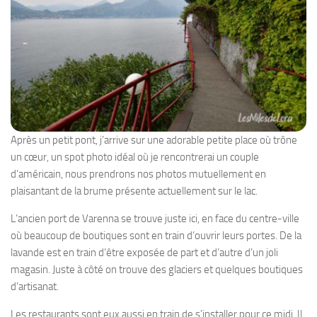
Après un petit pont, j’arrive sur une adorable petite place où trône
un cœur, un spot photo idéal où je rencontrerai un couple
d’américain, nous prendrons nos photos mutuellement en
plaisantant de la brume présente actuellement sur le lac.
L’ancien port de Varenna se trouve juste ici, en face du centre-ville
où beaucoup de boutiques sont en train d’ouvrir leurs portes. De la
lavande est en train d’être exposée de part et d’autre d’un joli
magasin. Juste à côté on trouve des glaciers et quelques boutiques
d’artisanat.
Les restaurants sont eux aussi en train de s’installer pour ce midi. Il