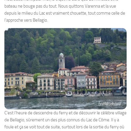
bateau ne bouge pas du tout. Nous quittons Varenna et la vue
depuis le milieu du Lac est vraiment chouette, tout comme celle de
l’approche vers Bellagio.
C’est l’heure de descendre du ferry et de découvrir le célèbre village
de Bellagio, sûrement un des plus connus du Lac de Côme. Il y a
foule et ça se voit tout de suite, surtout lors de la sortie du ferry où