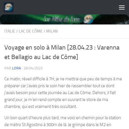
Skip to content
ITALIE
/
LAC DE CÔME
/
MILAN
Voyage en solo à Milan [28.04.23 : Varenna
et Bellagio au Lac de Côme]
PAR
LORA
·
28/04/2023
Ce matin, réveil difficile à 7H, je ne mettrai que peu de temps à me
préparer car j’avais pris le soin hier de rassembler tout ce dont
j’avais besoin pour cette journée au Lac de Côme. Dehors, il fait
grand jour, je m’en rend compte en ouvrant le store de ma
chambre, qui est vraiment très occultant.
Un bon quart d’heure plus tard, me voici en chemin pour la station
de métro St Agostino à 300m de là. Je grimpe dans le M2 en