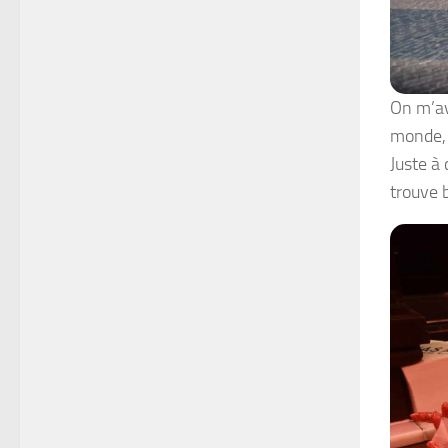
On m’av
monde, j
Juste à
trouve 