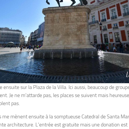
 ensuite sur la Plaza de la Villa. Ici aussi, beaucoup de grou
ent. Je ne m’attarde pas, les places se suivent mais heureus
lent pas.
 me mènent ensuite à la somptueuse Catedral de Santa Mar
te architecture. L’entrée est gratuite mais une donation est