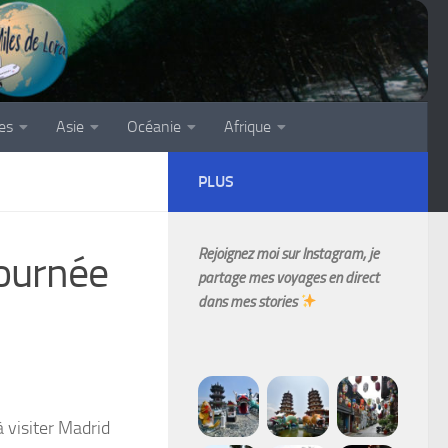
es
Asie
Océanie
Afrique
PLUS
Rejoignez moi sur Instagram, je
Journée
partage mes voyages en direct
dans mes stories
 visiter Madrid