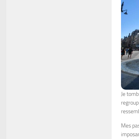
Je tombe
regroup
ressemb
Mes pas
imposan