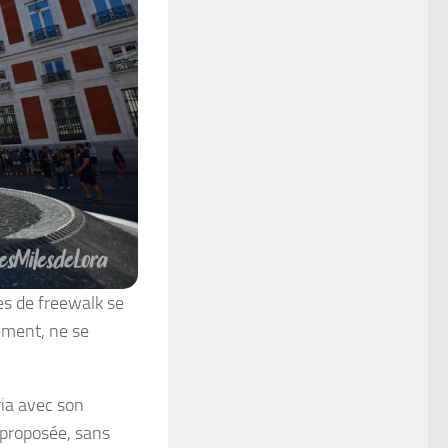
pes de freewalk se
ement, ne se
ia avec son
 proposée, sans