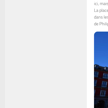
ici, mai
La plac
dans le
de Phili