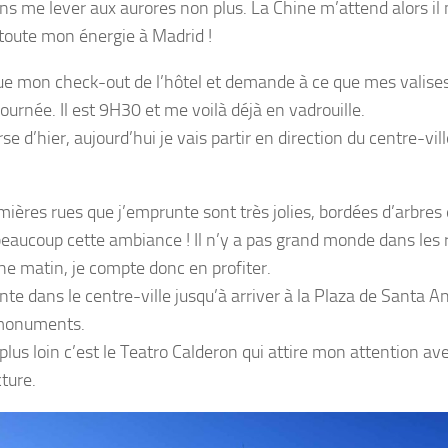
ns me lever aux aurores non plus. La Chine m’attend alors il 
e toute mon énergie à Madrid !
tue mon check-out de l’hôtel et demande à ce que mes valise
journée. Il est 9H30 et me voilà déjà en vadrouille.
rse d’hier, aujourd’hui je vais partir en direction du centre-vil
mières rues que j’emprunte sont très jolies, bordées d’arbres 
beaucoup cette ambiance ! Il n’y a pas grand monde dans les r
e matin, je compte donc en profiter.
nte dans le centre-ville jusqu’à arriver à la Plaza de Santa A
monuments.
lus loin c’est le Teatro Calderon qui attire mon attention ave
ture.