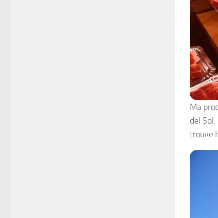
Ma proc
del Sol.
trouve 