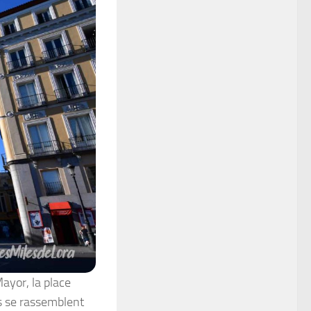
ayor, la place
és se rassemblent