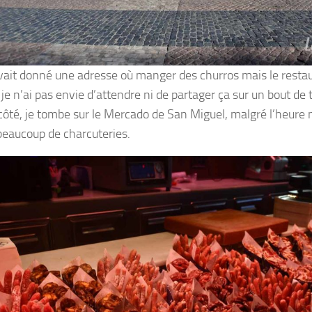
ait donné une adresse où manger des churros mais le resta
e n’ai pas envie d’attendre ni de partager ça sur un bout de ta
 côté, je tombe sur le Mercado de San Miguel, malgré l’heure 
beaucoup de charcuteries.