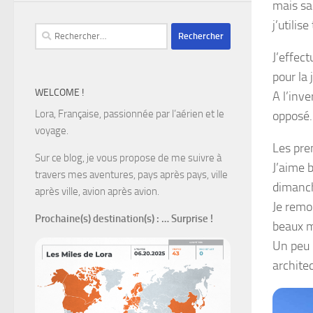
mais sa
j’utilis
Rechercher :
J’effec
pour la 
WELCOME !
A l’inve
Lora, Française, passionnée par l’aérien et le
opposé.
voyage.
Les pre
Sur ce blog, je vous propose de me suivre à
J’aime 
travers mes aventures, pays après pays, ville
dimanch
après ville, avion après avion.
Je remo
Prochaine(s) destination(s)
: … Surprise !
beaux 
Un peu p
architec