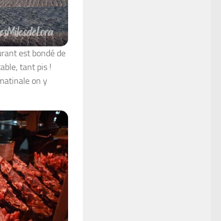
urant est bondé de
ble, tant pis !
matinale on y