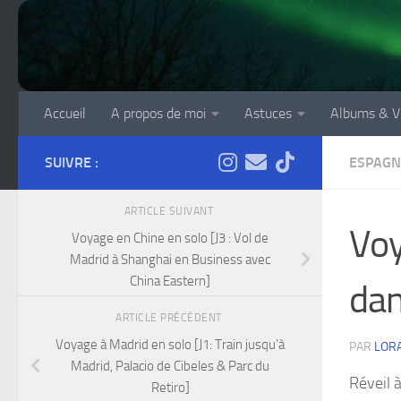
Skip to content
Accueil
A propos de moi
Astuces
Albums & V
SUIVRE :
ESPAGN
ARTICLE SUIVANT
Voy
Voyage en Chine en solo [J3 : Vol de
Madrid à Shanghai en Business avec
China Eastern]
dan
ARTICLE PRÉCÉDENT
Voyage à Madrid en solo [J1: Train jusqu’à
PAR
LOR
Madrid, Palacio de Cibeles & Parc du
Réveil 
Retiro]