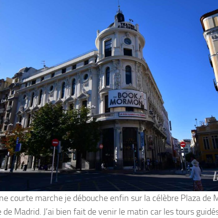
ne courte marche je débouche enfin sur la célèbre Plaza de M
 de Madrid. J’ai bien fait de venir le matin car les tours guid