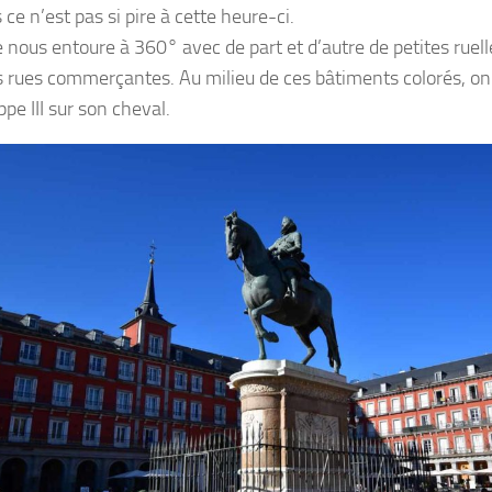
s ce n’est pas si pire à cette heure-ci.
e nous entoure à 360° avec de part et d’autre de petites ruel
s rues commerçantes. Au milieu de ces bâtiments colorés, on 
ppe III sur son cheval.