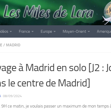
idéos
France
Europe
Moyen-Orient
Ameriqu
E
/
MADRID
age à Madrid en solo [J2 : 
s le centre de Madrid]
A
·
08/09/2024
à 9H ce matin, je voulais passer un maximum de mon temps à