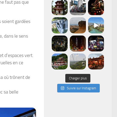
ne faut pas que
s soient gardées
le, dans le sens
et d’espaces vert.
uelles en ce
na où trônent de
Charger plus
Suivre sur Instagram
c sa belle