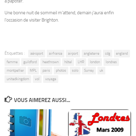
à papoter.
Une bonne nuit de sommeil m’attend, demain j’aurai enfin
l’occasion de visiter Brighton.
Étiquettes :
aéroport
airfrance
airport
angleterre
cdg
england
femme
guildford
heathrown
hôtel
LHR
london
londres
montpellier
MPL
paris
photos
solo
Surrey
uk
unitedkingdom
vol
voyage
VOUS AIMEREZ AUSSI...