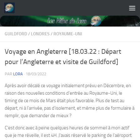
Skip to content
GUILDFORD
/
LONDRES
/
ROYAUME-UNI
Voyage en Angleterre [18.03.22 : Départ
pour l’Angleterre et visite de Guildford]
PAR
LORA
·
18/03/2022
Après avoir décalé ce voyage initialement prévu en Décembre, en
raison des nouvelles conditions d’entrée au Royaume-Uni, le
timing de ce mois de Mars était plus favorable. Plus de test au
départ, ni à l’arrivée, pas d’isolement, et même plus de formulaire à
remplir, que demander de mieux ?
C’est donc avec à peine quelques heures de sommeil à mon actif
que je me réveille, il est 4H. J’avais réservé le parking de l’aéroport