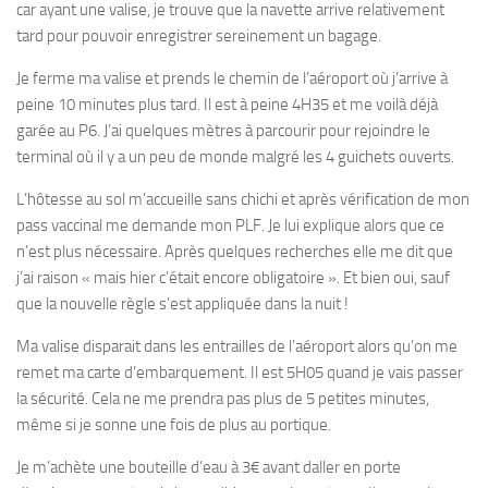
car ayant une valise, je trouve que la navette arrive relativement
tard pour pouvoir enregistrer sereinement un bagage.
Je ferme ma valise et prends le chemin de l’aéroport où j’arrive à
peine 10 minutes plus tard. Il est à peine 4H35 et me voilà déjà
garée au P6. J’ai quelques mètres à parcourir pour rejoindre le
terminal où il y a un peu de monde malgré les 4 guichets ouverts.
L’hôtesse au sol m’accueille sans chichi et après vérification de mon
pass vaccinal me demande mon PLF. Je lui explique alors que ce
n’est plus nécessaire. Après quelques recherches elle me dit que
j’ai raison « mais hier c’était encore obligatoire ». Et bien oui, sauf
que la nouvelle règle s’est appliquée dans la nuit !
Ma valise disparait dans les entrailles de l’aéroport alors qu’on me
remet ma carte d’embarquement. Il est 5H05 quand je vais passer
la sécurité. Cela ne me prendra pas plus de 5 petites minutes,
même si je sonne une fois de plus au portique.
Je m’achète une bouteille d’eau à 3€ avant daller en porte