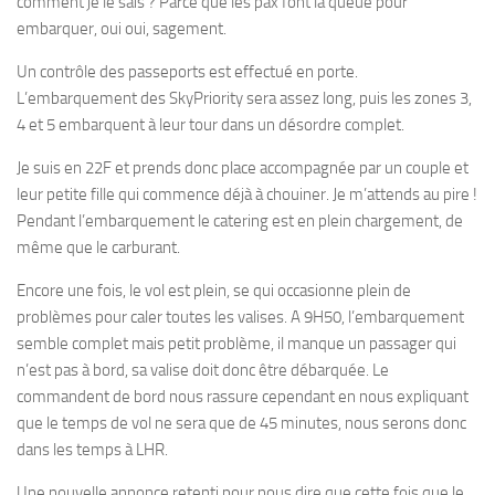
comment je le sais ? Parce que les pax font la queue pour
embarquer, oui oui, sagement.
Un contrôle des passeports est effectué en porte.
L’embarquement des SkyPriority sera assez long, puis les zones 3,
4 et 5 embarquent à leur tour dans un désordre complet.
Je suis en 22F et prends donc place accompagnée par un couple et
leur petite fille qui commence déjà à chouiner. Je m’attends au pire !
Pendant l’embarquement le catering est en plein chargement, de
même que le carburant.
Encore une fois, le vol est plein, se qui occasionne plein de
problèmes pour caler toutes les valises. A 9H50, l’embarquement
semble complet mais petit problème, il manque un passager qui
n’est pas à bord, sa valise doit donc être débarquée. Le
commandent de bord nous rassure cependant en nous expliquant
que le temps de vol ne sera que de 45 minutes, nous serons donc
dans les temps à LHR.
Une nouvelle annonce retenti pour nous dire que cette fois que le