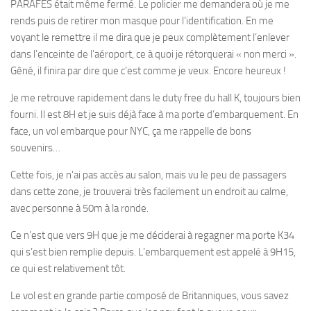
PARAFES était même fermé. Le policier me demandera où je me
rends puis de retirer mon masque pour l’identification. En me
voyant le remettre il me dira que je peux complètement l’enlever
dans l’enceinte de l’aéroport, ce à quoi je rétorquerai « non merci ».
Gêné, il finira par dire que c’est comme je veux. Encore heureux !
Je me retrouve rapidement dans le duty free du hall K, toujours bien
fourni. Il est 8H et je suis déjà face à ma porte d’embarquement. En
face, un vol embarque pour NYC, ça me rappelle de bons
souvenirs…
Cette fois, je n’ai pas accès au salon, mais vu le peu de passagers
dans cette zone, je trouverai très facilement un endroit au calme,
avec personne à 50m à la ronde.
Ce n’est que vers 9H que je me déciderai à regagner ma porte K34
qui s’est bien remplie depuis. L’embarquement est appelé à 9H15,
ce qui est relativement tôt.
Le vol est en grande partie composé de Britanniques, vous savez