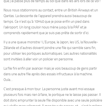
que j’ai passé plus de temps au sol que dans les airs lors de ce vol !
Nous nous stationnons au contact, entre un British Airways et un
Qantas. La descente de l’appareil prendra aussi beaucoup de
temps. Ce n’est qu’à 10H40 que je pose enfin un pied dans
l’aéroport. Un long couloir nous mène jusqu’à la PAF et je
comprends rapidement que je suis pas prête de sortir d’ici.
Il y a une queue monstre ! L’Europe, le Japon, les US, la Nouvelle-
Zélande et d’autres doivent joindre une file qui semble sans fin,
pour utiliser les portiques automatiques. Les autres nationalités
sont invitées à aller voir un policier en personne.
La file fini enfin par avancer mais je vois beaucoup de gens partir
dans une autre file après des essais infructueux à la machine.
Oula…
C’est presque à mon tour. La personne juste avant moi essaye
plusieurs fois mais rien à faire, le portique ne le laisse pas passer. Il
doit donc emprunter la seule file disponible avec une seule policière
qui vérifie manuellement. A mon tour de passer, et… c’est la même