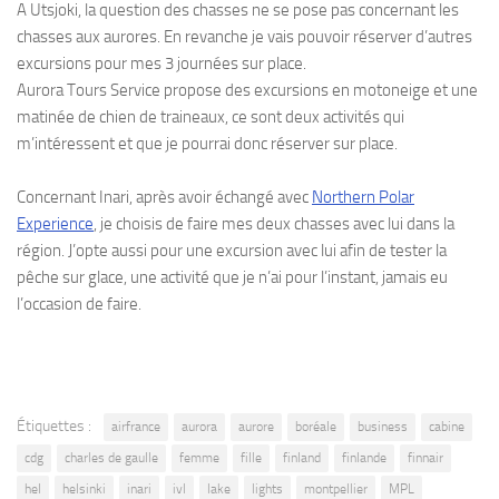
A Utsjoki, la question des chasses ne se pose pas concernant les
chasses aux aurores. En revanche je vais pouvoir réserver d’autres
excursions pour mes 3 journées sur place.
Aurora Tours Service propose des excursions en motoneige et une
matinée de chien de traineaux, ce sont deux activités qui
m’intéressent et que je pourrai donc réserver sur place.
Concernant Inari, après avoir échangé avec
Northern Polar
Experience
, je choisis de faire mes deux chasses avec lui dans la
région. J’opte aussi pour une excursion avec lui afin de tester la
pêche sur glace, une activité que je n’ai pour l’instant, jamais eu
l’occasion de faire.
Étiquettes :
airfrance
aurora
aurore
boréale
business
cabine
cdg
charles de gaulle
femme
fille
finland
finlande
finnair
hel
helsinki
inari
ivl
lake
lights
montpellier
MPL