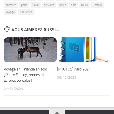
northern
paris
Polar
services
seule
solo
tours
Utsjoki
voyage
Xperience
VOUS AIMEREZ AUSSI...
Voyage en Finlande en solo
[PHOTOS] Ivalo 2021
[J3 : Ice Fishing, rennes et
06/12/2021
aurores boréales]
24/11/2024