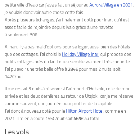
petite ville d’Ivalo car j’avais fait un séjour au
Aurora Village en 2021
,
je voulais donc voir autre chose cette fois.
Après plusieurs échanges, j’ai finalement opté pour Inari, qu’il est
assez facile de rejoindre depuis Ivalo grâce à une navette
à seulement 30€.
A Inari, il y a pas mal d’options pour se loger, aussi bien des hôtels
que des cottages. J’ai choisi le
Holiday Village Inari
qui propose des
petits cottages près du lac. Le lieu semble vraiment très chouette.
J’ai pu avoir une très belle offre à
284€
pour mes 2 nuits, soit
142€/nuit.
Il me restait 3 nuits à réserver à l’aéroport d’Helsinki, celle de mon
arrivée et les deux dernières au retour de Utsjoki, car je me réserve,
comme souvent, une journée pour profiter de la capitale.
J’ai donc à nouveau opté pour le
Hilton Airport Hotel
, comme en
2021. Il m’en a coûté 155€/nuit soit
465€
au total.
Les vols