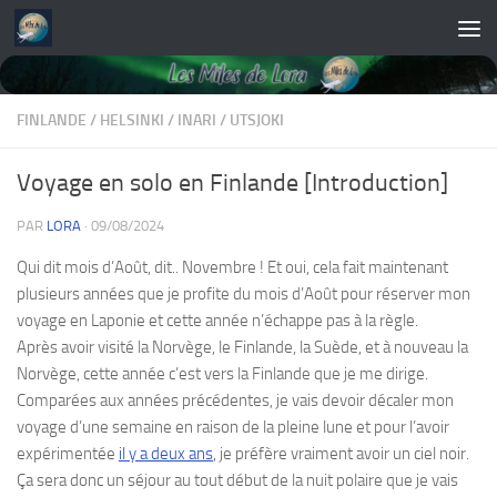
Skip to content
FINLANDE
/
HELSINKI
/
INARI
/
UTSJOKI
Voyage en solo en Finlande [Introduction]
PAR
LORA
·
09/08/2024
Qui dit mois d’Août, dit.. Novembre ! Et oui, cela fait maintenant
plusieurs années que je profite du mois d’Août pour réserver mon
voyage en Laponie et cette année n’échappe pas à la règle.
Après avoir visité la Norvège, le Finlande, la Suède, et à nouveau la
Norvège, cette année c’est vers la Finlande que je me dirige.
Comparées aux années précédentes, je vais devoir décaler mon
voyage d’une semaine en raison de la pleine lune et pour l’avoir
expérimentée
il y a deux ans
, je préfère vraiment avoir un ciel noir.
Ça sera donc un séjour au tout début de la nuit polaire que je vais