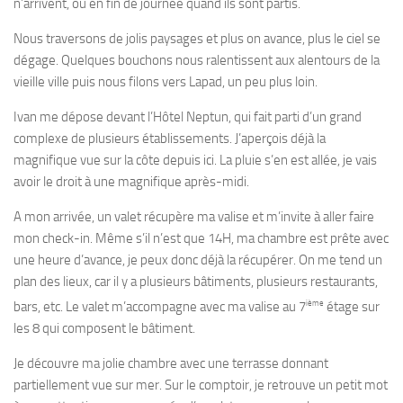
n’arrivent, ou en fin de journée quand ils sont partis.
Nous traversons de jolis paysages et plus on avance, plus le ciel se
dégage. Quelques bouchons nous ralentissent aux alentours de la
vieille ville puis nous filons vers Lapad, un peu plus loin.
Ivan me dépose devant l’Hôtel Neptun, qui fait parti d’un grand
complexe de plusieurs établissements. J’aperçois déjà la
magnifique vue sur la côte depuis ici. La pluie s’en est allée, je vais
avoir le droit à une magnifique après-midi.
A mon arrivée, un valet récupère ma valise et m’invite à aller faire
mon check-in. Même s’il n’est que 14H, ma chambre est prête avec
une heure d’avance, je peux donc déjà la récupérer. On me tend un
plan des lieux, car il y a plusieurs bâtiments, plusieurs restaurants,
ième
bars, etc. Le valet m’accompagne avec ma valise au 7
étage sur
les 8 qui composent le bâtiment.
Je découvre ma jolie chambre avec une terrasse donnant
partiellement vue sur mer. Sur le comptoir, je retrouve un petit mot