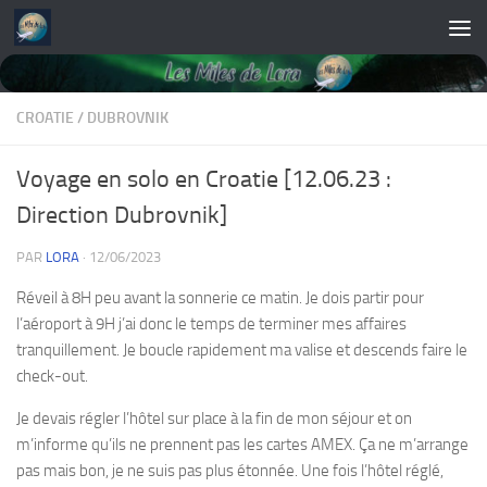
Skip to content
CROATIE
/
DUBROVNIK
Voyage en solo en Croatie [12.06.23 :
Direction Dubrovnik]
PAR
LORA
·
12/06/2023
Réveil à 8H peu avant la sonnerie ce matin. Je dois partir pour
l’aéroport à 9H j’ai donc le temps de terminer mes affaires
tranquillement. Je boucle rapidement ma valise et descends faire le
check-out.
Je devais régler l’hôtel sur place à la fin de mon séjour et on
m’informe qu’ils ne prennent pas les cartes AMEX. Ça ne m’arrange
pas mais bon, je ne suis pas plus étonnée. Une fois l’hôtel réglé,