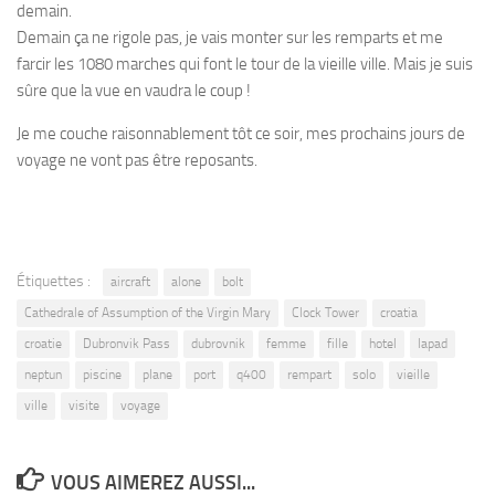
demain.
Demain ça ne rigole pas, je vais monter sur les remparts et me
farcir les 1080 marches qui font le tour de la vieille ville. Mais je suis
sûre que la vue en vaudra le coup !
Je me couche raisonnablement tôt ce soir, mes prochains jours de
voyage ne vont pas être reposants.
Étiquettes :
aircraft
alone
bolt
Cathedrale of Assumption of the Virgin Mary
Clock Tower
croatia
croatie
Dubronvik Pass
dubrovnik
femme
fille
hotel
lapad
neptun
piscine
plane
port
q400
rempart
solo
vieille
ville
visite
voyage
VOUS AIMEREZ AUSSI...