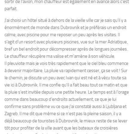
sortir de l’avion, mon chauffeur est également en avance alors c’est
parfait.
J’ai choisi un hôtel situé à dehors de la vieille ville car je sais qu’il y a
énormément de monde dans Dubrovnik et je préférais un endroit
calme, avec piscine pour me reposer un peu après les visites. Il
s’agit d’un resort avec plusieurs piscines, vue sur la mer Adriatique,
bref un bel endroit pour décompresser après de longues journées.
Le chauffeur récupère ma valise et m’amène à son véhicule.
Il pleuviote mais je vois très rapidement que le ciel bleu commence
à devenir majoritaire. La pluie va rapidement cesser, ça se voit ! Sur
le chemin, je discute un peu avec Ivan qui est né et à vécu toute sa
vie ici à Dubrovnik. Il me confie qu’il a fait beau tout ce matin et que
la pluie s’est invitée depuis une petite heure. Le temps est à l’orage
comme dans beaucoup d’endroits actuellement, ce que je lui
confirme sans problème vu ce que j’ai constaté aussi à Ljubljana et
Zagreb. Il me dit que même si ce n’est pas la pleine saison, il y a
déjà beaucoup de touristes à Dubrovnik, le mieux reste de se lever
tôt pour profiter de la ville avant que les bateaux de croisières