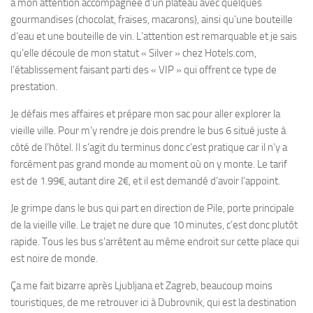
à mon attention accompagnée d’un plateau avec quelques
gourmandises (chocolat, fraises, macarons), ainsi qu’une bouteille
d’eau et une bouteille de vin. L’attention est remarquable et je sais
qu’elle découle de mon statut « Silver » chez Hotels.com,
l’établissement faisant parti des « VIP » qui offrent ce type de
prestation.
Je défais mes affaires et prépare mon sac pour aller explorer la
vieille ville. Pour m’y rendre je dois prendre le bus 6 situé juste à
côté de l’hôtel. Il s’agit du terminus donc c’est pratique car il n’y a
forcément pas grand monde au moment où on y monte. Le tarif
est de 1.99€, autant dire 2€, et il est demandé d’avoir l’appoint.
Je grimpe dans le bus qui part en direction de Pile, porte principale
de la vieille ville. Le trajet ne dure que 10 minutes, c’est donc plutôt
rapide. Tous les bus s’arrêtent au même endroit sur cette place qui
est noire de monde.
Ça me fait bizarre après Ljubljana et Zagreb, beaucoup moins
touristiques, de me retrouver ici à Dubrovnik, qui est la destination