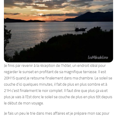
Je finis par revenir à la réception de l’hôtel, un endroit idéal pour
regarder le sunset en profitant de sa magnifique terrasse. Il est
20H15 quand je retourne finalement dans ma chambre. Le soleil se
couche d’ici quelques minutes, il fait de plus en plus sombre et à
21H c’est finalement le noir complet. Il faut dire que plus ça va et
plus je vais à l’Est donc le soleil se couche de plus en plus tôt depuis
le début de mon voyage.
Je fais un peu le trie dans mes affaires et je prépare mon sac pour