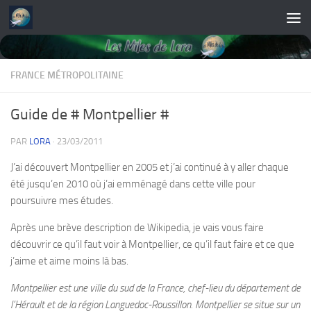
Skip to content
FRANCE MÉTROPOLITAINE
Guide de # Montpellier #
PAR
LORA
·
23/03/2011
J’ai découvert Montpellier en 2005 et j’ai continué à y aller chaque
été jusqu’en 2010 où j’ai emménagé dans cette ville pour
poursuivre mes études.
Après une brève description de Wikipedia, je vais vous faire
découvrir ce qu’il faut voir à Montpellier, ce qu’il faut faire et ce que
j’aime et aime moins là bas.
Montpellier est une ville du sud de la France, chef-lieu du département de
l’Hérault et de la région Languedoc-Roussillon. Montpellier se situe sur un