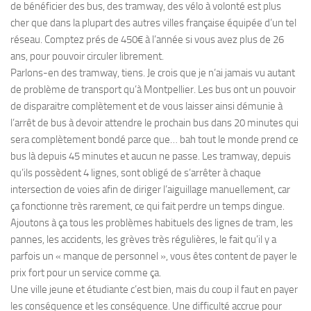
de bénéficier des bus, des tramway, des vélo à volonté est plus
cher que dans la plupart des autres villes française équipée d’un tel
réseau. Comptez prés de 450€ à l’année si vous avez plus de 26
ans, pour pouvoir circuler librement.
Parlons-en des tramway, tiens. Je crois que je n’ai jamais vu autant
de problème de transport qu’à Montpellier. Les bus ont un pouvoir
de disparaitre complètement et de vous laisser ainsi démunie à
l’arrêt de bus à devoir attendre le prochain bus dans 20 minutes qui
sera complètement bondé parce que… bah tout le monde prend ce
bus là depuis 45 minutes et aucun ne passe. Les tramway, depuis
qu’ils possèdent 4 lignes, sont obligé de s’arrêter à chaque
intersection de voies afin de diriger l’aiguillage manuellement, car
ça fonctionne très rarement, ce qui fait perdre un temps dingue.
Ajoutons à ça tous les problèmes habituels des lignes de tram, les
pannes, les accidents, les grèves très régulières, le fait qu’il y a
parfois un « manque de personnel », vous êtes content de payer le
prix fort pour un service comme ça.
Une ville jeune et étudiante c’est bien, mais du coup il faut en payer
les conséquence et les conséquence. Une difficulté accrue pour