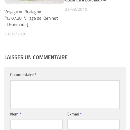
Guide de # Bordeaux #
23/03/2010
Voyage en Bretagne
[13.07.20 : Village de Kerhinet
et Guérande]
13/07/2020
LAISSER UN COMMENTAIRE
Commentaire
*
Nom
*
E-mail
*