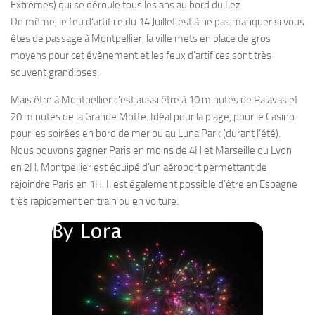
Extrêmes) qui se déroule tous les ans au bord du Lez.
De même, le feu d’artifice du 14 Juillet est à ne pas manquer si vous
êtes de passage à Montpellier, la ville mets en place de gros
moyens pour cet évènement et les feux d’artifices sont très
souvent grandioses.
Mais être à Montpellier c’est aussi être à 10 minutes de Palavas et
20 minutes de la Grande Motte. Idéal pour la plage, pour le Casino
pour les soirées en bord de mer ou au Luna Park (durant l’été).
Nous pouvons gagner Paris en moins de 4H et Marseille ou Lyon
en 2H. Montpellier est équipé d’un aéroport permettant de
rejoindre Paris en 1H. Il est également possible d’être en Espagne
très rapidement en train ou en voiture.