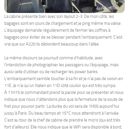
La cabine présente bien avec son layout 2-3. De mon côté, les
bagages sont en cours de chargement et je ping même ma valise.
L’équipage demande régulièrement de fermer les coffres à
bagages pour éviter de se blesser pendant l’embarquement. C’est
vrai que sur A220 ils débordent beaucoup dans l’allée.
Le même discours se poursuit comme d’habitude, avec
l’interdiction de photographier les passagers ou l’équipage, mais
aussi celle d’utiliser ou de recharger les power banks.
L’embarquement semble toucher à sa fin et je n’ai pas de voisin en
11E. Je n’ai qu’un Italien en 11D côté couloir qui est très sympa.
À 11H15 le commandant prend la parole pour se présenter et nous
indique que nous n’attendons plus que la fermeture de la soute de
fret pour pouvoir partir. La durée du vol sera de 1H05 aujourd’hui
jusqu’à Paris. Du beau temps et 15°C nous attendront à l’arrivée.
C’est au tour de la chef de cabine de prendre le micro (qui est très
fort d’ailleurs). Elle nous indique que le WiFi sera disponible à bord,