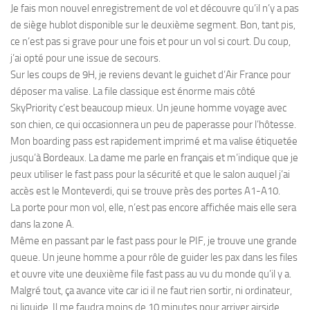
Je fais mon nouvel enregistrement de vol et découvre qu’il n’y a pas
de siège hublot disponible sur le deuxième segment. Bon, tant pis,
ce n’est pas si grave pour une fois et pour un vol si court. Du coup,
j’ai opté pour une issue de secours.
Sur les coups de 9H, je reviens devant le guichet d’Air France pour
déposer ma valise. La file classique est énorme mais côté
SkyPriority c’est beaucoup mieux. Un jeune homme voyage avec
son chien, ce qui occasionnera un peu de paperasse pour l’hôtesse.
Mon boarding pass est rapidement imprimé et ma valise étiquetée
jusqu’à Bordeaux. La dame me parle en français et m’indique que je
peux utiliser le fast pass pour la sécurité et que le salon auquel j’ai
accès est le Monteverdi, qui se trouve près des portes A1-A10.
La porte pour mon vol, elle, n’est pas encore affichée mais elle sera
dans la zone A.
Même en passant par le fast pass pour le PIF, je trouve une grande
queue. Un jeune homme a pour rôle de guider les pax dans les files
et ouvre vite une deuxième file fast pass au vu du monde qu’il y a.
Malgré tout, ça avance vite car ici il ne faut rien sortir, ni ordinateur,
ni liquide. Il me faudra moins de 10 minutes pour arriver airside.