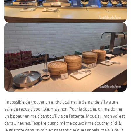
Impossible de trouver un endroit calme. Je demande s’il y a une
salle de repos disponible, mais non. Pour la douche, on me donne
un bippeur en me disant qu’il y a de l’attente. Mouais… mon vol est
dans 3 heures, j’espère quand même pouvoir me doucher d’ici là.
Je grignote dans un coin en passant quelques appels, mais le bruit