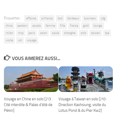
Étiquettes :
affaires
airfrance
bod
bordeaux
business
cdg
china
eastern
escale
femme
fille
france
gold
lounge
milan
mxp
paris
salon
seule
shanghai
solo
taiwan
tpe
visite
vol
voyage
VOUS AIMEREZ AUSSI...
Voyage en Chine en solo [J13 :
Voyage à Taïwan en solo [J10 :
Cité interdite & Palais d’été de
Direction Kaohsiung, visite du
Pékin]
Lotus Pond & du Pier Kw2]