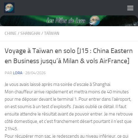
Skip to content
CHINE
/
SHANGHAI
/
TAÏWAN
Voyage à Taïwan en solo [J15 : China Eastern
en Business jusqu’à Milan & vols AirFrance]
PAR
LORA
·
28/04/2026
Je vous avais laissé après ma soirée d’escale à Shanghai.
Mon chauffeur arrive rapidement et mettra moins de 40 minutes
pour me déposer devant le terminal 1. Pour entrer dans l’aéroport,
on est soumis à un test d’explosifs. J’avais oublié ce détail. Il faut
ensuite attendre le résultat avant de pouvoir entrer. Je me retrouve
côté domestique, et c’est franchement désert pourtant il n’est que
21h45.
Pour récupérer mon sac, je redescends au niveau inférieur, ce qui