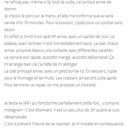
ne refuse pas, même si là, tout de suite, j’ai surtout envie de
dormir.
Je choisis le porc sur le menu, et elle me confirme que je serai
servie d’ici 10 minutes. Pour la boisson, j’opte pour un cocktail sans
alcool.
En effet, à 2H45 mon apéritif arrive, avec un sachet de noix. Le
plateau avec l’entrée m’est immédiatement servi. Le pain chaud
arrive, proposé depuis une corbeille avec différentes variétés.
Le service est rapide, aussitôt mangé, aussitôt débarrassé. Ça
m’arrange bien car j’ai hâte de m’allonger.
Le plat principal arrive, avec un petit bol de riz. En dessert, j’opte
pour le fromage et les fruits. Les crackers arriveront juste après.
Pour terminer ce repas, on me propose un chocolat.
Je teste le WiFi qui fonctionne parfaitement cette fois.. y compris
Instagram ! C’est étonnant. Il est un peu plus de 3H quand je suis
débarrassée.
C’est à présent l’heure de se reposer. Je m’installe en conséquence,