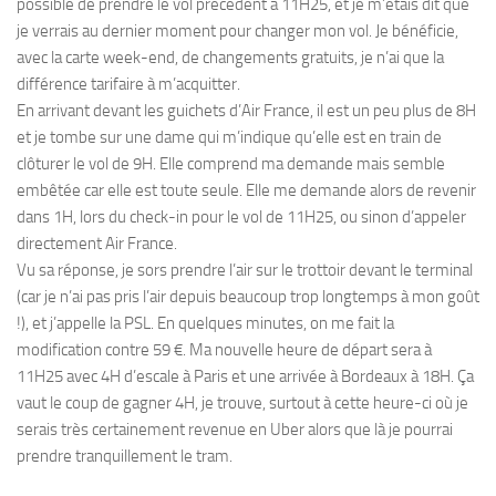
possible de prendre le vol précédent à 11H25, et je m’étais dit que
je verrais au dernier moment pour changer mon vol. Je bénéficie,
avec la carte week-end, de changements gratuits, je n’ai que la
différence tarifaire à m’acquitter.
En arrivant devant les guichets d’Air France, il est un peu plus de 8H
et je tombe sur une dame qui m’indique qu’elle est en train de
clôturer le vol de 9H. Elle comprend ma demande mais semble
embêtée car elle est toute seule. Elle me demande alors de revenir
dans 1H, lors du check-in pour le vol de 11H25, ou sinon d’appeler
directement Air France.
Vu sa réponse, je sors prendre l’air sur le trottoir devant le terminal
(car je n’ai pas pris l’air depuis beaucoup trop longtemps à mon goût
!), et j’appelle la PSL. En quelques minutes, on me fait la
modification contre 59 €. Ma nouvelle heure de départ sera à
11H25 avec 4H d’escale à Paris et une arrivée à Bordeaux à 18H. Ça
vaut le coup de gagner 4H, je trouve, surtout à cette heure-ci où je
serais très certainement revenue en Uber alors que là je pourrai
prendre tranquillement le tram.