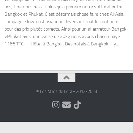
pris, il ne nous restait plus qu’à prendre notre vol local entre
Bangkok et Phuket. C’est désormais chose faire chez AirAsia,
compagnie low-cost asiatique déversant tout le continent
pour des prix plutôt corrects. Ainsi pour un aller/retour Bangok-
>Phuket avec une valise de 20kg nous avons chacun payé
116€ TTC. Hôtel à Bangkok Des hôtels à Bangkok, il y...
© Les Miles de Lora - 2012-2023