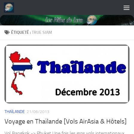
Skip to content
ÉTIQUETÉ :
TRUE SIAM
THAÏLANDE
21/06/2013
Voyage en Thaïlande [Vols AirAsia & Hôtels]
Vol Bangkok -> Phuket Une fois les gros vols internationaux