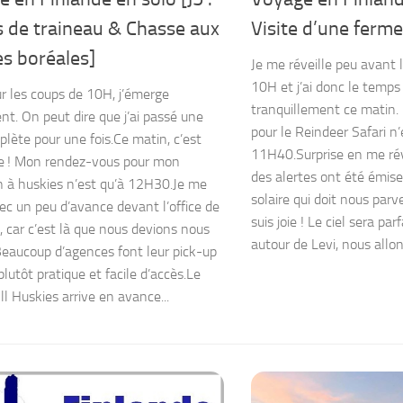
s de traineau & Chasse aux
Visite d’une ferm
s boréales]
Je me réveille peu avant l
10H et j’ai donc le temps
ur les coups de 10H, j’émerge
tranquillement ce matin
t. On peut dire que j’ai passé une
pour le Reindeer Safari n’
plète pour une fois.Ce matin, c’est
11H40.Surprise en me réve
le ! Mon rendez-vous pour mon
des alertes ont été émise
n à huskies n’est qu’à 12H30.Je me
solaire qui doit nous parven
ec un peu d’avance devant l’office de
suis joie ! Le ciel sera par
, car c’est là que nous devions nous
autour de Levi, nous allon
Beaucoup d’agences font leur pick-up
t plutôt pratique et facile d’accès.Le
ll Huskies arrive en avance...