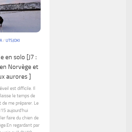
A
/
UTSJOKI
 en solo [J7 :
 en Norvège et
ux aurores ]
eil est difficile. Il
laisse le temps de
t de me préparer. Le
H15 aujourd’hui
ller faire du chien de
ège.En regardant par