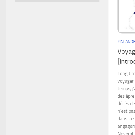
FINLAND
Voyage
[Intro
Long tim
voyager,
temps, j
des épreu
décès d
n’est pas
dans la s
engageme
Novembre