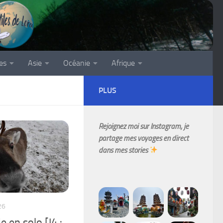
es
Asie
Océanie
Afrique
PLUS
Rejoignez moi sur Instagram, je
partage mes voyages en direct
dans mes stories
26
 en solo [J4 :