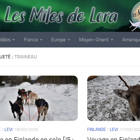
idéos
France
Europe
Moyen-Orient
Ameriqu
UETÉ :
TRAINEAU
E
/
LEVI
18/03/2026
FINLANDE
/
LEVI
17/03/20
 en Finlande en solo [J5 :
Voyage en Finlande