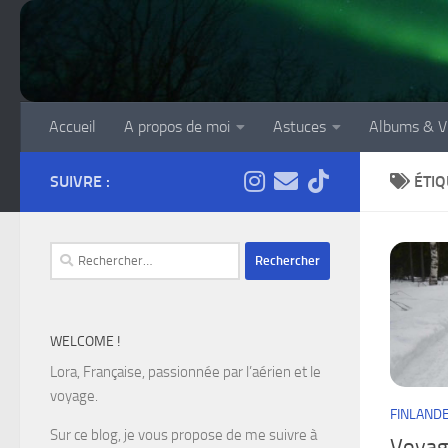
Skip to content
Accueil
A propos de moi
Astuces
Albums & V
SUIVRE :
ÉTIQ
Rechercher :
WELCOME !
Lora, Française, passionnée par l’aérien et le
voyage.
FINLAND
Sur ce blog, je vous propose de me suivre à
Voyage