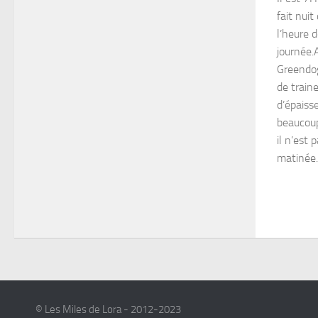
fait nui
l’heure 
journée.A
Greendog
de train
d’épaisse
beaucoup
il n’est 
matinée..
© Les Miles de Lora - 2012-2023