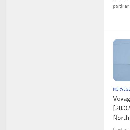
partir en
NORVÈG
Voyag
[28.02
North
Il est 7