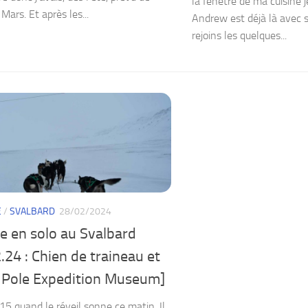
la fenêtre de ma cuisine 
 Mars. Et après les...
Andrew est déjà là avec s
rejoins les quelques...
E
/
SVALBARD
28/02/2024
e en solo au Svalbard
.24 : Chien de traineau et
 Pole Expedition Museum]
H15 quand le réveil sonne ce matin. Il