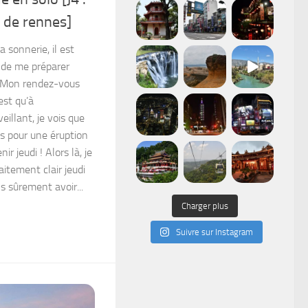
e de rennes]
a sonnerie, il est
 de me préparer
. Mon rendez-vous
est qu’à
illant, je vois que
s pour une éruption
ir jeudi ! Alors là, je
faitement clair jeudi
s sûrement avoir...
Charger plus
Suivre sur Instagram