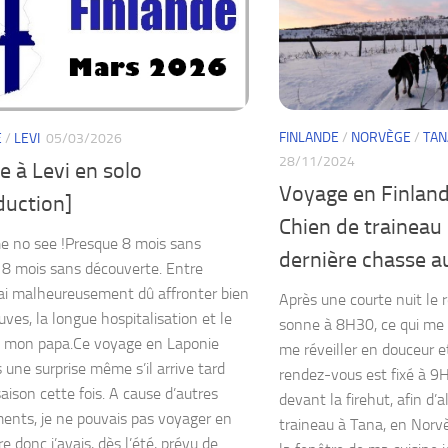
FINLANDE
/
NORVÈGE
/
TAN
E
/
LEVI
05/03/2026
28/11/2024
 à Levi en solo
Voyage en Finlande
duction]
Chien de traineau
e no see !Presque 8 mois sans
dernière chasse a
 8 mois sans découverte. Entre
’ai malheureusement dû affronter bien
Après une courte nuit le rév
ves, la longue hospitalisation et le
sonne à 8H30, ce qui me 
e mon papa.Ce voyage en Laponie
me réveiller en douceur e
 une surprise même s’il arrive tard
rendez-vous est fixé à 9
aison cette fois. A cause d’autres
devant la firehut, afin d’a
nts, je ne pouvais pas voyager en
traineau à Tana, en Norv
 donc j’avais, dès l’été, prévu de