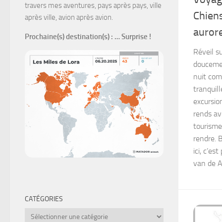
travers mes aventures, pays après pays, ville
Chien
après ville, avion après avion.
aurore
Prochaine(s) destination(s)
: … Surprise !
Réveil s
doucemen
nuit com
tranquil
excursio
rends av
tourisme
rendre. 
ici, c’es
van de A
CATÉGORIES
Catégories