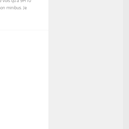
je vois qu’à 9H10
on minibus. Je