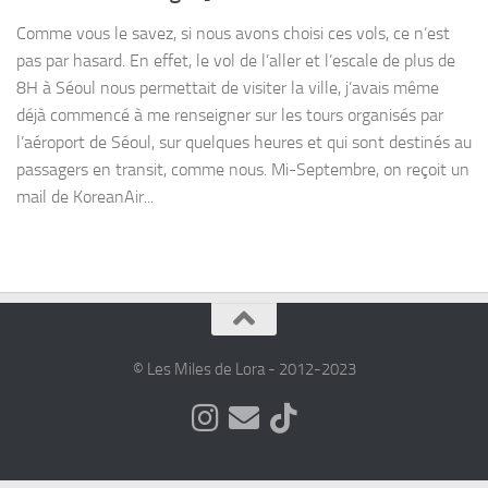
Comme vous le savez, si nous avons choisi ces vols, ce n’est
pas par hasard. En effet, le vol de l’aller et l’escale de plus de
8H à Séoul nous permettait de visiter la ville, j’avais même
déjà commencé à me renseigner sur les tours organisés par
l’aéroport de Séoul, sur quelques heures et qui sont destinés au
passagers en transit, comme nous. Mi-Septembre, on reçoit un
mail de KoreanAir...
© Les Miles de Lora - 2012-2023