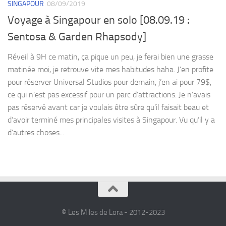
SINGAPOUR
08/09/2019
Voyage à Singapour en solo [08.09.19 :
Sentosa & Garden Rhapsody]
Réveil à 9H ce matin, ça pique un peu, je ferai bien une grasse
matinée moi, je retrouve vite mes habitudes haha. J’en profite
pour réserver Universal Studios pour demain, j’en ai pour 79$,
ce qui n’est pas excessif pour un parc d’attractions. Je n’avais
pas réservé avant car je voulais être sûre qu’il faisait beau et
d’avoir terminé mes principales visites à Singapour. Vu qu’il y a
d’autres choses...
© Les Miles de Lora - 2012-2023