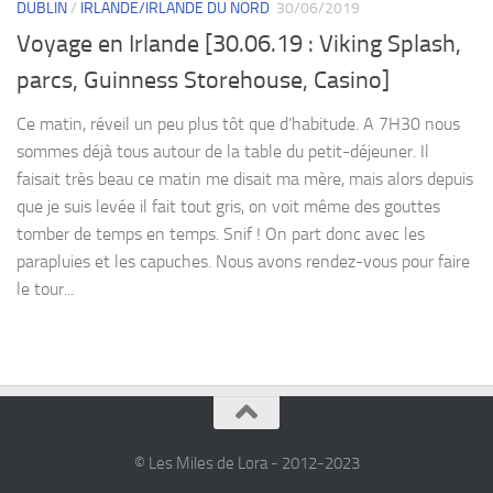
DUBLIN
/
IRLANDE/IRLANDE DU NORD
30/06/2019
Voyage en Irlande [30.06.19 : Viking Splash,
parcs, Guinness Storehouse, Casino]
Ce matin, réveil un peu plus tôt que d’habitude. A 7H30 nous
sommes déjà tous autour de la table du petit-déjeuner. Il
faisait très beau ce matin me disait ma mère, mais alors depuis
que je suis levée il fait tout gris, on voit même des gouttes
tomber de temps en temps. Snif ! On part donc avec les
parapluies et les capuches. Nous avons rendez-vous pour faire
le tour...
© Les Miles de Lora - 2012-2023