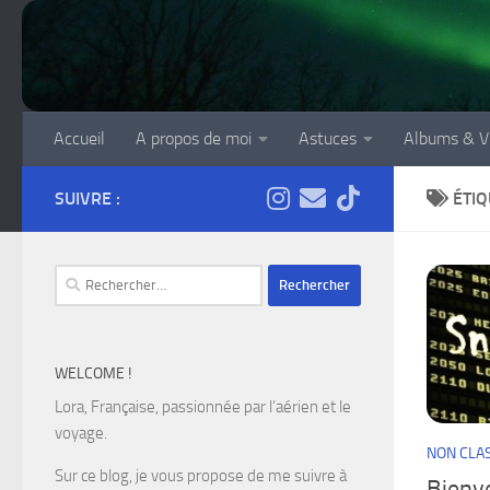
Skip to content
Accueil
A propos de moi
Astuces
Albums & V
SUIVRE :
ÉTIQ
Rechercher :
WELCOME !
Lora, Française, passionnée par l’aérien et le
voyage.
NON CLA
Sur ce blog, je vous propose de me suivre à
Bienv