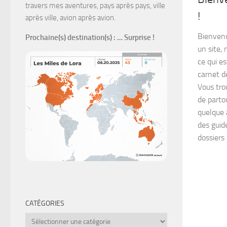
travers mes aventures, pays après pays, ville
!
après ville, avion après avion.
Bienvenu
Prochaine(s) destination(s)
: … Surprise !
un site, 
ce qui es
carnet d
Vous trou
de parto
quelque 
des guide
dossiers 
CATÉGORIES
Catégories