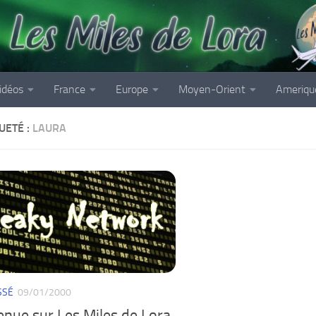
idéos
France
Europe
Moyen-Orient
Ameriqu
UETÉ :
LAURA
SSÉ
09/01/2000
enue sur Les Miles de Lora