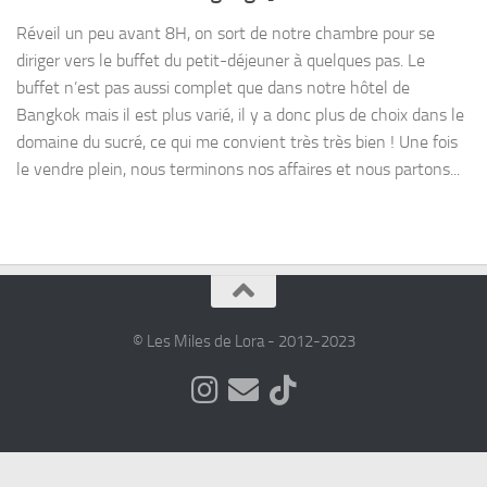
Réveil un peu avant 8H, on sort de notre chambre pour se
diriger vers le buffet du petit-déjeuner à quelques pas. Le
buffet n’est pas aussi complet que dans notre hôtel de
Bangkok mais il est plus varié, il y a donc plus de choix dans le
domaine du sucré, ce qui me convient très très bien ! Une fois
le vendre plein, nous terminons nos affaires et nous partons...
© Les Miles de Lora - 2012-2023