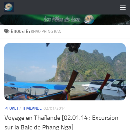
Skip to content
ÉTIQUETÉ :
KHAO PHING KAN
PHUKET
/
THAÏLANDE
02/01/2014
Voyage en Thaïlande [02.01.14 : Excursion
sur la Baie de Phang Nga]