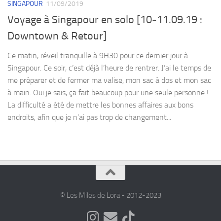
SINGAPOUR
11/09/2019
Voyage à Singapour en solo [10-11.09.19 :
Downtown & Retour]
Ce matin, réveil tranquille à 9H30 pour ce dernier jour à
Singapour. Ce soir, c’est déjà l’heure de rentrer. J’ai le temps de
me préparer et de fermer ma valise, mon sac à dos et mon sac
à main. Oui je sais, ça fait beaucoup pour une seule personne !
La difficulté a été de mettre les bonnes affaires aux bons
endroits, afin que je n’ai pas trop de changement...
© Les Miles de Lora - 2012-2023