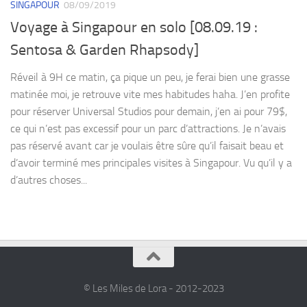
SINGAPOUR
08/09/2019
Voyage à Singapour en solo [08.09.19 :
Sentosa & Garden Rhapsody]
Réveil à 9H ce matin, ça pique un peu, je ferai bien une grasse
matinée moi, je retrouve vite mes habitudes haha. J’en profite
pour réserver Universal Studios pour demain, j’en ai pour 79$,
ce qui n’est pas excessif pour un parc d’attractions. Je n’avais
pas réservé avant car je voulais être sûre qu’il faisait beau et
d’avoir terminé mes principales visites à Singapour. Vu qu’il y a
d’autres choses...
© Les Miles de Lora - 2012-2023