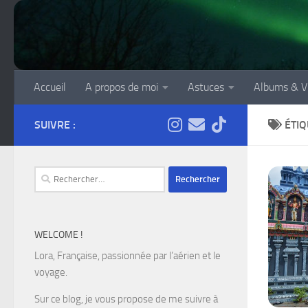
Skip to content
Accueil
A propos de moi
Astuces
Albums & V
SUIVRE :
ÉTIQ
Rechercher :
WELCOME !
Lora, Française, passionnée par l’aérien et le
voyage.
Sur ce blog, je vous propose de me suivre à