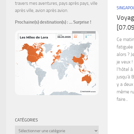
travers mes aventures, pays après pays, ville
SINGAPO
après ville, avion après avion.
Voyag
Prochaine(s) destination(s)
: … Surprise !
[07.09
Ce matin,
fatiguée
alors ? J
je veux !
l’hôtel à
jusqu’à B
y a deux
même rue
faire...
CATÉGORIES
Catégories