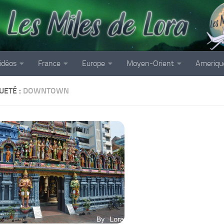
idéos
France
Europe
Moyen-Orient
Ameriqu
UETÉ :
DOWNTOWN