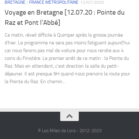
BRETAGNE
/
FRANCE MÉTROPOLITAINE
12/07/2020
Voyage en Bretagne [12.07.20 : Pointe du
Raz et Pont l’Abbé]
Ce matin, réveil difficile à Quimper après la grosse journée
d’hier. Le programme ne sera pas moins fatiguant aujourd’hui
car nous ferons pas mal de voiture pour nous rendre aux 4
coins du Finistère. Le premier arrêt de ce matin : la Pointe du
Raz. Mais en attendant, c’est direction la salle du petit-
déjeuner. Il est presque 9H quand nous prenons la route pour
la Pointe du Raz. En chemin...
© Les Miles de Lora - 2012-2023