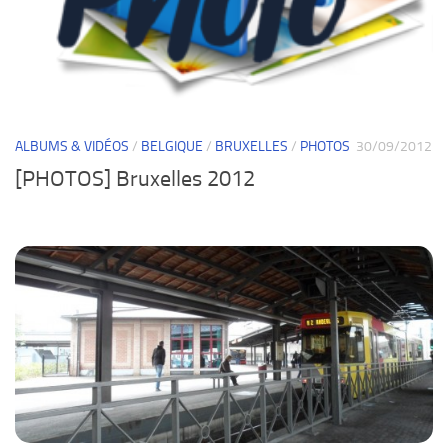
ALBUMS & VIDÉOS
/
BELGIQUE
/
BRUXELLES
/
PHOTOS
30/09/2012
[PHOTOS] Bruxelles 2012