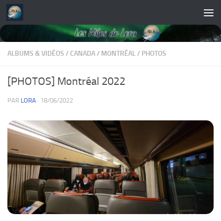
Skip to content
ALBUMS & VIDÉOS
/
CANADA
/
MONTRÉAL
/
PHOTOS
[PHOTOS] Montréal 2022
PAR
LORA
·
18/06/2022