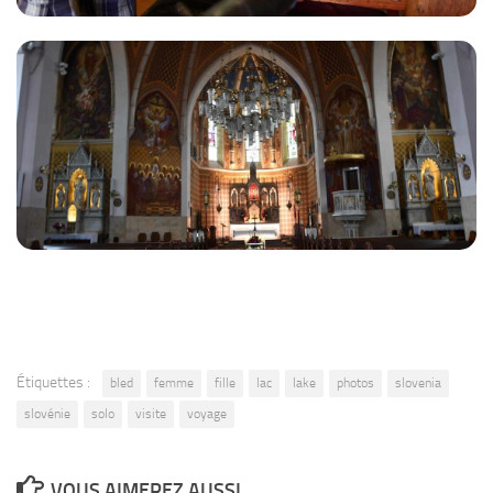
Étiquettes :
bled
femme
fille
lac
lake
photos
slovenia
slovénie
solo
visite
voyage
VOUS AIMEREZ AUSSI...