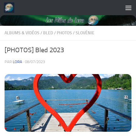
Skip to content
ALBUMS & VIDÉOS
/
BLED
/
PHOTOS
/
SLOVÉNIE
[PHOTOS] Bled 2023
PAR
LORA
·
08/07/2023