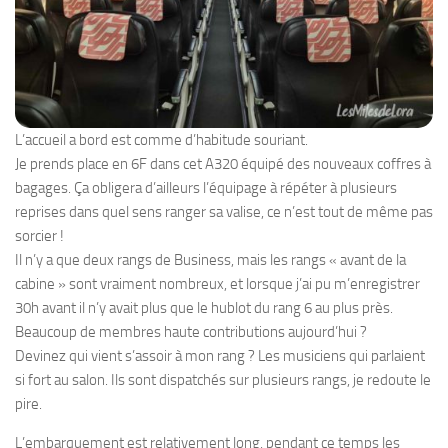
L’accueil a bord est comme d’habitude souriant.
Je prends place en 6F dans cet A320 équipé des nouveaux coffres à
bagages. Ça obligera d’ailleurs l’équipage à répéter à plusieurs
reprises dans quel sens ranger sa valise, ce n’est tout de même pas
sorcier !
Il n’y a que deux rangs de Business, mais les rangs « avant de la
cabine » sont vraiment nombreux, et lorsque j’ai pu m’enregistrer
30h avant il n’y avait plus que le hublot du rang 6 au plus près.
Beaucoup de membres haute contributions aujourd’hui ?
Devinez qui vient s’assoir à mon rang ? Les musiciens qui parlaient
si fort au salon. Ils sont dispatchés sur plusieurs rangs, je redoute le
pire.
L’embarquement est relativement long, pendant ce temps les