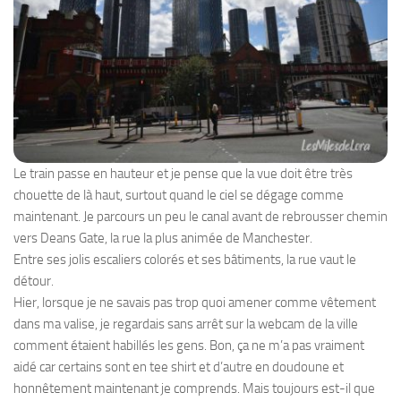
Le train passe en hauteur et je pense que la vue doit être très
chouette de là haut, surtout quand le ciel se dégage comme
maintenant. Je parcours un peu le canal avant de rebrousser chemin
vers Deans Gate, la rue la plus animée de Manchester.
Entre ses jolis escaliers colorés et ses bâtiments, la rue vaut le
détour.
Hier, lorsque je ne savais pas trop quoi amener comme vêtement
dans ma valise, je regardais sans arrêt sur la webcam de la ville
comment étaient habillés les gens. Bon, ça ne m’a pas vraiment
aidé car certains sont en tee shirt et d’autre en doudoune et
honnêtement maintenant je comprends. Mais toujours est-il que