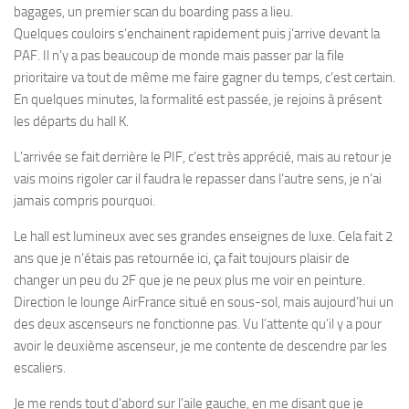
bagages, un premier scan du boarding pass a lieu.
Quelques couloirs s’enchainent rapidement puis j’arrive devant la
PAF. Il n’y a pas beaucoup de monde mais passer par la file
prioritaire va tout de même me faire gagner du temps, c’est certain.
En quelques minutes, la formalité est passée, je rejoins à présent
les départs du hall K.
L’arrivée se fait derrière le PIF, c’est très apprécié, mais au retour je
vais moins rigoler car il faudra le repasser dans l’autre sens, je n’ai
jamais compris pourquoi.
Le hall est lumineux avec ses grandes enseignes de luxe. Cela fait 2
ans que je n’étais pas retournée ici, ça fait toujours plaisir de
changer un peu du 2F que je ne peux plus me voir en peinture.
Direction le lounge AirFrance situé en sous-sol, mais aujourd’hui un
des deux ascenseurs ne fonctionne pas. Vu l’attente qu’il y a pour
avoir le deuxième ascenseur, je me contente de descendre par les
escaliers.
Je me rends tout d’abord sur l’aile gauche, en me disant que je