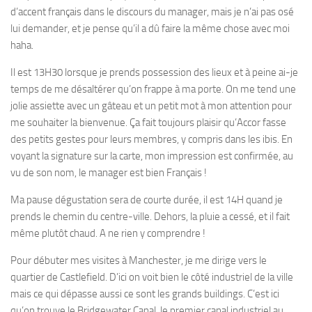
d’accent français dans le discours du manager, mais je n’ai pas osé
lui demander, et je pense qu’il a dû faire la même chose avec moi
haha.
Il est 13H30 lorsque je prends possession des lieux et à peine ai-je
temps de me désaltérer qu’on frappe à ma porte. On me tend une
jolie assiette avec un gâteau et un petit mot à mon attention pour
me souhaiter la bienvenue. Ça fait toujours plaisir qu’Accor fasse
des petits gestes pour leurs membres, y compris dans les ibis. En
voyant la signature sur la carte, mon impression est confirmée, au
vu de son nom, le manager est bien Français !
Ma pause dégustation sera de courte durée, il est 14H quand je
prends le chemin du centre-ville. Dehors, la pluie a cessé, et il fait
même plutôt chaud. A ne rien y comprendre !
Pour débuter mes visites à Manchester, je me dirige vers le
quartier de Castlefield. D’ici on voit bien le côté industriel de la ville
mais ce qui dépasse aussi ce sont les grands buildings. C’est ici
qu’on trouve le Bridgewater Canal, le premier canal industriel au