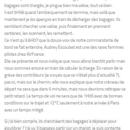
bagages sont chargés, je pingue bien ma valise, tout va bien.
Il est 5H58 quand l’embarquement se termine, mais voilà que
maintenant je les aperçois en train de décharger des bagages. Ils
semblent chercher une valise, puis finalement en prennent
certaines, les scannent, les remettent..
Ce n’est qu’à 6H07 que la douce voix de notre commandante de
bord se fait entendre, Audrey Escoubet est une des rares femmes
pilotes chez AirFrance.
Elle se présente et nous indique que nous allons bientôt partir mais
nous sommes encore en train de calculer la charge. En raison de la
grève des contrôleurs (je croyais que ce n’était plus d’actualité ?),
pas ici, mais sur le chemin, elle nous explique que notre créneau de
départ ne sera que dans 5 minutes, mais nous devrions rattraper ce
petit retard. Le temps de vol ne sera que de 1H05 avec de bonnes
conditions sur le trajet et 12°C seulement à notre arrivée à Paris
avec un temps mitigé.
Si j’ai bien compris, ils cherchaient des bagages à déplacer pour
équilibrer ? J’ai vu 3 bagages partir sur un chariot, je suis contente