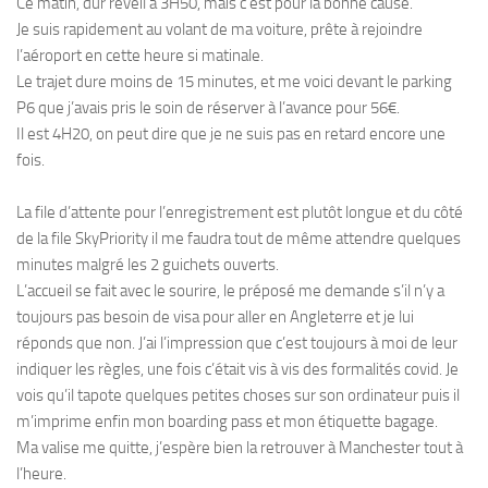
Ce matin, dur réveil à 3H50, mais c’est pour la bonne cause.
Je suis rapidement au volant de ma voiture, prête à rejoindre
l’aéroport en cette heure si matinale.
Le trajet dure moins de 15 minutes, et me voici devant le parking
P6 que j’avais pris le soin de réserver à l’avance pour 56€.
Il est 4H20, on peut dire que je ne suis pas en retard encore une
fois.
La file d’attente pour l’enregistrement est plutôt longue et du côté
de la file SkyPriority il me faudra tout de même attendre quelques
minutes malgré les 2 guichets ouverts.
L’accueil se fait avec le sourire, le préposé me demande s’il n’y a
toujours pas besoin de visa pour aller en Angleterre et je lui
réponds que non. J’ai l’impression que c’est toujours à moi de leur
indiquer les règles, une fois c’était vis à vis des formalités covid. Je
vois qu’il tapote quelques petites choses sur son ordinateur puis il
m’imprime enfin mon boarding pass et mon étiquette bagage.
Ma valise me quitte, j’espère bien la retrouver à Manchester tout à
l’heure.