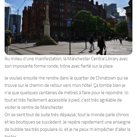
Au milieu d’une manifestation, la Manchester Central Library avec
son imposante forme ronde, trône avec fierté sur la place.
Je voulais ensuite me rendre dans le quartier de Chinatown qui se
trouve sur le chemin de retour vers mon hôtel. Ça tombe bien je
n’ai que quelques centaines de mètres à faire pour le rejoindre. Ici
tout et très facilement accessible à pied, c’est très agréable de
visiter le centre de Manchester.
On se sent tout de suite très dépaysé, tout le monde parle chinois
et les boutiques se succèdent. Je repère rapidement une enseigne
de bubble tea très populaire ici, et je ne peux m’empêcher d’aller la
tester.