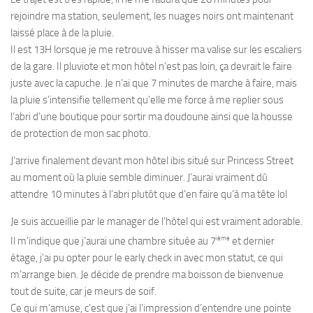
rejoindre ma station, seulement, les nuages noirs ont maintenant
laissé place à de la pluie.
Il est 13H lorsque je me retrouve à hisser ma valise sur les escaliers
de la gare. Il pluviote et mon hôtel n’est pas loin, ça devrait le faire
juste avec la capuche. Je n’ai que 7 minutes de marche à faire, mais
la pluie s’intensifie tellement qu’elle me force à me replier sous
l’abri d’une boutique pour sortir ma doudoune ainsi que la housse
de protection de mon sac photo.
J’arrive finalement devant mon hôtel ibis situé sur Princess Street
au moment où la pluie semble diminuer. J’aurai vraiment dû
attendre 10 minutes à l’abri plutôt que d’en faire qu’à ma tête lol
Je suis accueillie par le manager de l’hôtel qui est vraiment adorable.
ième
Il m’indique que j’aurai une chambre située au 7
et dernier
étage, j’ai pu opter pour le early check in avec mon statut, ce qui
m’arrange bien. Je décide de prendre ma boisson de bienvenue
tout de suite, car je meurs de soif.
Ce qui m’amuse, c’est que j’ai l’impression d’entendre une pointe