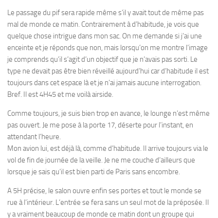
Le passage du pif sera rapide même s’il y avait tout de même pas
mal de monde ce matin. Contrairement à d’habitude, je vois que
quelque chose intrigue dans mon sac. On me demande si j’ai une
enceinte et je réponds que non, mais lorsqu’on me montre l’image
je comprends qu’il s’agit d’un objectif que je n’avais pas sorti. Le
type ne devait pas être bien réveillé aujourd’hui car d’habitude il est
toujours dans cet espace là et je n’ai jamais aucune interrogation.
Bref. Il est 4H45 et me voilà airside.
Comme toujours, je suis bien trop en avance, le lounge n’est même
pas ouvert. Je me pose à la porte 17, déserte pour l’instant, en
attendant l’heure.
Mon avion lui, est déjà là, comme d’habitude. Il arrive toujours via le
vol de fin de journée de la veille. Je ne me couche d’ailleurs que
lorsque je sais qu’il est bien parti de Paris sans encombre.
A 5H précise, le salon ouvre enfin ses portes et tout le monde se
rue à l’intérieur. L’entrée se fera sans un seul mot de la préposée. Il
y a vraiment beaucoup de monde ce matin dont un groupe qui