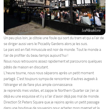
Un peu plus loin, je côtoie une foule qui sort du tram et qui a l’air de
se diriger aussi vers le Piccadily Gardens alors je les suis.
Le parc est en fait minuscule est noir de monde. Tout le monde a
l’air de profiter du beau temps aujourd’hui !
Nous nous retrouvons assez rapidement et parcourons quelques
pâtés de maison en discutant.
L’heure tourne, nous nous séparons après un petit moment
partagé. C’est toujours sympa de rencontrer d’autres avgeek à
l’étranger et de faire plus ample connaissance.
Je reprends mes visites, et zappe le Northern Quarter car j’en ai
déjà eu une esquisse et il y a l’air d’avoir déjà pas mal de monde.
Direction St Peters Square que je rejoins après un petit passage
dans une boutique de souvenirs pour acheter mon magnet et la