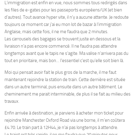
L’immigration est enfin en vue, nous sommes tous redirigés dans
les files de e-gates pour les passeports européens/UK (et bien
d’autres). Tout avance hyper vite, il n’y a aucune attente. Je redoute
toujours ce moment car j’ai eu mon lot de bazar à l’immigration
Anglaise, mais cette fois, il ne me faudra que 2 minutes.
Les carrousels des bagages se trouvent juste en dessous et la
livraison n’a pas encore commencé. Il ne faudra pas attendre
longtemps avant que le tapis ne s’agite. Ma valise n’arrivera pas du
tout en prioritaire, mais bon… l’essentiel c’est qu’elle soit bien là.
Moi qui pensait avoir fait le plus gros de la marche, il me faut
maintenant rejoindre la station de train. Cette dernière est située
dans un autre terminal, puis ensuite dans un autre bâtiment. Le
cheminement me parait interminable, de plus il se fait au milieu des
travaux.
Enfin arrivée à destination, je parviens à acheter mon ticket pour
rejoindre Manchester Oxford Road via une borne, il m’en coûtera
£4.70. Le train part à 12H44, je n’ai pas longtemps à attendre.
Le trajet est très rapide, il ne me faudra que 20 minutes pour