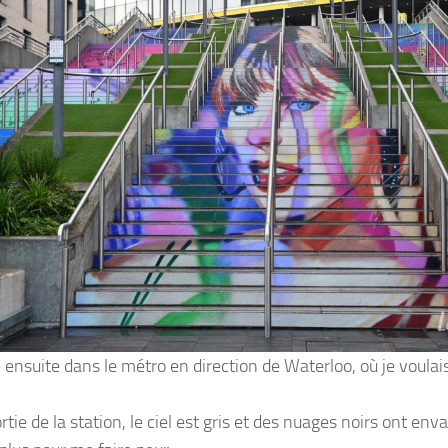
e ensuite dans le métro en direction de Waterloo, où je voula
tie de la station, le ciel est gris et des nuages noirs ont env