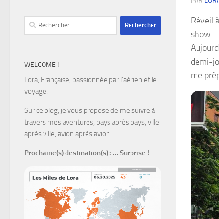
PAR
LOR
Réveil 
Rechercher :
show.
Aujourd’
demi-jo
WELCOME !
me prép
Lora, Française, passionnée par l’aérien et le
voyage.
Sur ce blog, je vous propose de me suivre à
travers mes aventures, pays après pays, ville
après ville, avion après avion.
Prochaine(s) destination(s)
: … Surprise !