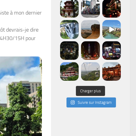
siste à mon dernier
ôt devrais-je dire
e 14H30/15H pour
Charger plus
Suivre sur Instagram