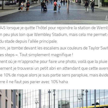
H45 lorsque je quitte l’hôtel pour rejoindre la station de Wemb
un peu plus loin que Wembley Stadium, mais cela me permet 
u stade depuis l’allée principale.
in, je tombe devant les escaliers aux couleurs de Taylor Swi
ies steps ». Tout simplement magnifique !
nt où je m’approche pour faire une photo, voilà que la pluie
ement je trouverai un petit abri en attendant que cette averse
ue 10% de risque alors je suis partie sans parapluie, mais év
rre il ne faut pas parier avec 10% haha