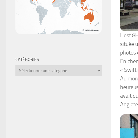
Il est 8
située 
photos d
CATÉGORIES
En chem
Catégories
« Swift
Au mome
heureus
avait q
Anglete