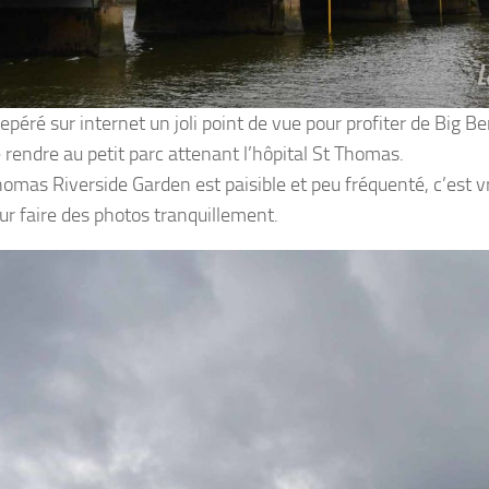
repéré sur internet un joli point de vue pour profiter de Big Be
e rendre au petit parc attenant l’hôpital St Thomas.
homas Riverside Garden est paisible et peu fréquenté, c’est v
our faire des photos tranquillement.