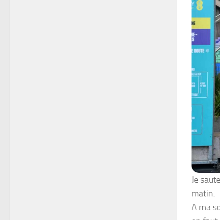
Je saut
matin.
A ma sor