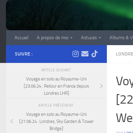
Skip to content
Accueil
A propos de moi
Astuces
Albums & V
SUIVRE :
LONDR
ARTICLE SUIVANT
Voy
Voyage en solo au Royaume-Uni
[23.06.24 : Retour en France depuis
Londres LHR]
[22
ARTICLE PRÉCÉDENT
We
Voyage en solo au Royaume-Uni
[21.06.24 : Londres, Sky Garden & Tower
Bridge]