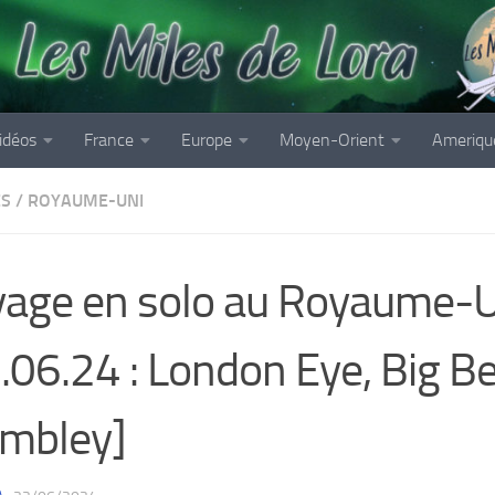
idéos
France
Europe
Moyen-Orient
Ameriqu
ES
/
ROYAUME-UNI
age en solo au Royaume-U
.06.24 : London Eye, Big B
mbley]