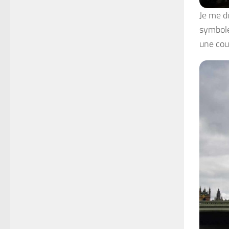
Je me d
symbole 
une co