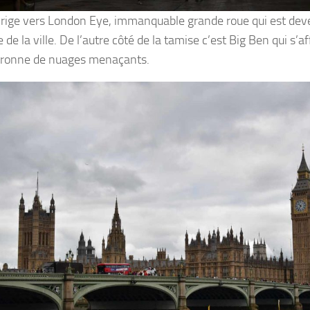
irige vers London Eye, immanquable grande roue qui est de
de la ville. De l’autre côté de la tamise c’est Big Ben qui s’a
uronne de nuages menaçants.