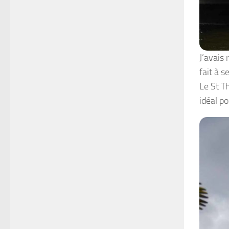
J’avais 
fait à s
Le St T
idéal p