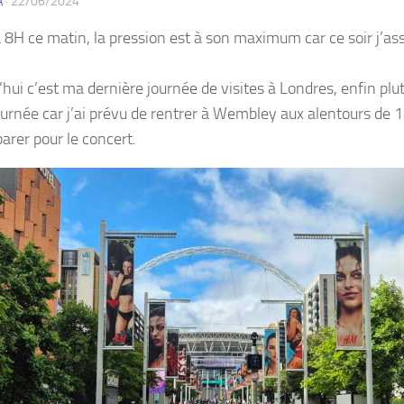
A
·
22/06/2024
à 8H ce matin, la pression est à son maximum car ce soir j’as
hui c’est ma dernière journée de visites à Londres, enfin plut
urnée car j’ai prévu de rentrer à Wembley aux alentours d
arer pour le concert.