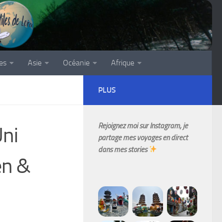
es
Asie
Océanie
Afrique
PLUS
Rejoignez moi sur Instagram, je
ni
partage mes voyages en direct
dans mes stories
en &